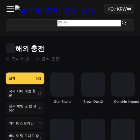
KO
/
KRW
₩
해외 충전
즉시 배송
공식 인증
전체
143
국제 서버 게임 충
21
전
Star Savior
BrownDust2
Genshin Impact
친목 채팅 및 팀 플
0
레이
라이브 스트리밍
2
비디오 및 오디오 충
1