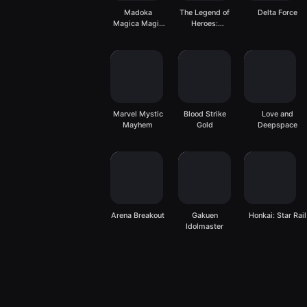
Madoka
The Legend of
Delta Force
Magica Magia
Heroes:
Exedra
Gagharv
Trilogy
Marvel Mystic
Blood Strike
Love and
Mayhem
Gold
Deepspace
Arena Breakout
Gakuen
Honkai: Star Rail
Idolmaster