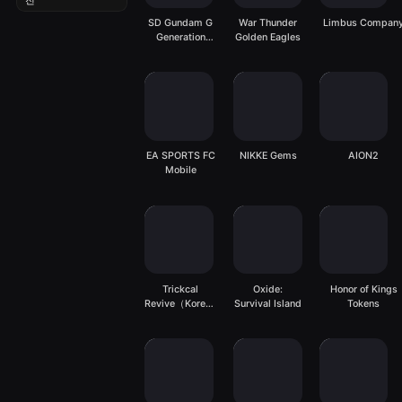
전
SD Gundam G
War Thunder
Limbus Compan
Generation
Golden Eagles
ETERNAL
EA SPORTS FC
NIKKE Gems
AION2
Mobile
Trickcal
Oxide:
Honor of Kings
Revive（Korean
Survival Island
Tokens
Server）