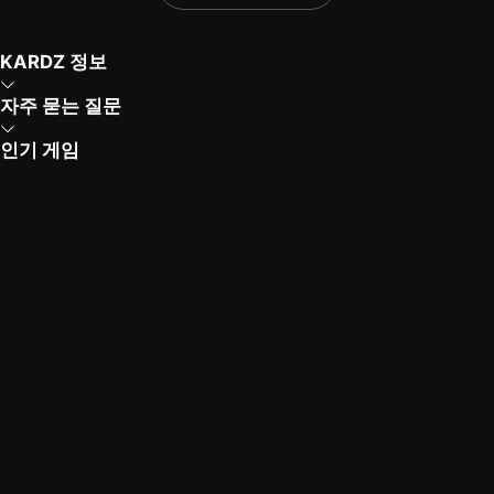
KARDZ 정보
자주 묻는 질문
인기 게임
Kardz 앱 다운로드
고객센터 안내
평일 9:30 - 24:00
주말 9:30 - 24:00
Copyright © 2021-2026 KUD LIMITED. All rights
reserved.