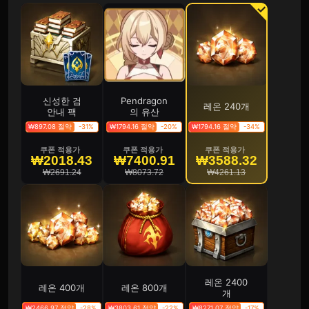
신성한 검
Pendragon
레온 240개
안내 팩
의 유산
₩897.08 절약
-31%
₩1794.16 절약
-20%
₩1794.16 절약
-34%
쿠폰 적용가
쿠폰 적용가
쿠폰 적용가
₩2018.43
₩7400.91
₩3588.32
₩2691.24
₩8073.72
₩4261.13
레온 2400
레온 400개
레온 800개
개
₩2466.97 절약
-28%
₩3803.61 절약
-22%
₩8271.07 절약
-17%