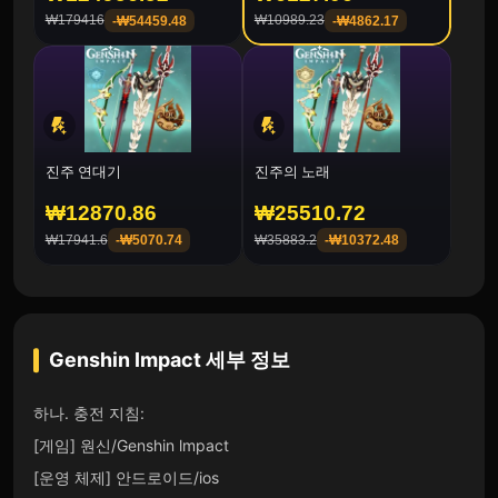
₩179416
₩10989.23
-
₩54459.48
-
₩4862.17
진주 연대기
진주의 노래
₩12870.86
₩25510.72
₩17941.6
₩35883.2
-
₩5070.74
-
₩10372.48
Genshin Impact
세부 정보
하나. 충전 지침:
[게임] 원신/Genshin lmpact
[운영 체제] 안드로이드/ios