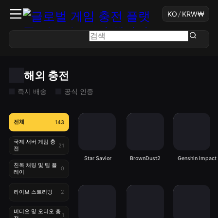
KO
/
KRW
₩
해외 충전
즉시 배송
공식 인증
전체
143
국제 서버 게임 충
21
전
Star Savior
BrownDust2
Genshin Impact
친목 채팅 및 팀 플
0
레이
라이브 스트리밍
2
비디오 및 오디오 충
1