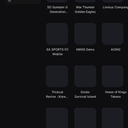
전
SD Gundam G
War Thunder
Limbus Compan
Generation
Golden Eagles
ETERNAL
EA SPORTS FC
NIKKE Gems
AION2
Mobile
Trickcal
Oxide:
Honor of Kings
Revive（Korean
Survival Island
Tokens
Server）