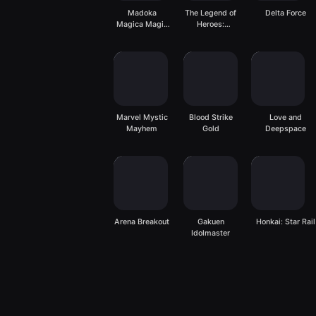
Madoka
The Legend of
Delta Force
Magica Magia
Heroes:
Exedra
Gagharv
Trilogy
Marvel Mystic
Blood Strike
Love and
Mayhem
Gold
Deepspace
Arena Breakout
Gakuen
Honkai: Star Rail
Idolmaster