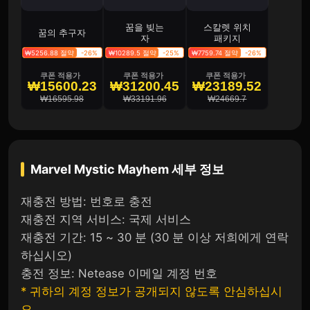
꿈을 빚는
스칼렛 위치
꿈의 추구자
자
패키지
₩5256.88 절약
-26%
₩10289.5 절약
-25%
₩7759.74 절약
-26%
쿠폰 적용가
쿠폰 적용가
쿠폰 적용가
₩15600.23
₩31200.45
₩23189.52
₩16595.98
₩33191.96
₩24669.7
Marvel Mystic Mayhem
세부 정보
재충전 방법: 번호로 충전
재충전 지역 서비스: 국제 서비스
재충전 기간: 15 ~ 30 분 (30 분 이상 저희에게 연락
하십시오)
충전 정보: Netease 이메일 계정 번호
* 귀하의 계정 정보가 공개되지 않도록 안심하십시
오.