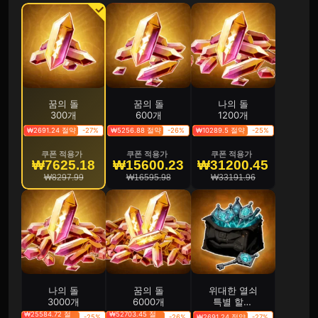
꿈의 돌
꿈의 돌
나의 돌
300개
600개
1200개
₩2691.24 절약
-27%
₩5256.88 절약
-26%
₩10289.5 절약
-25%
쿠폰 적용가
쿠폰 적용가
쿠폰 적용가
₩7625.18
₩15600.23
₩31200.45
₩8297.99
₩16595.98
₩33191.96
나의 돌
꿈의 돌
위대한 열쇠
3000개
6000개
특별 할인
패키지
₩25584.72 절
₩52703.45 절
-25%
-26%
₩2691.24 절약
-27%