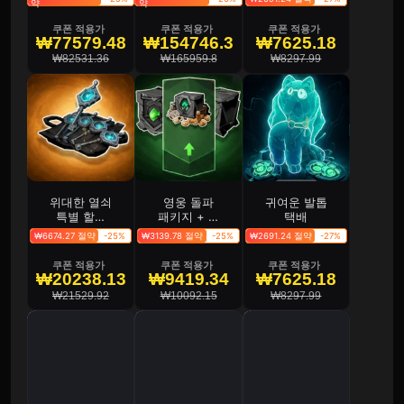
약
약
쿠폰 적용가
쿠폰 적용가
쿠폰 적용가
₩77579.48
₩154746.3
₩7625.18
₩82531.36
₩165959.8
₩8297.99
위대한 열쇠
영웅 돌파
귀여운 발톱
특별 할인
패키지 + 영
택배
패키지 II
웅 재능 업
₩6674.27 절약
-25%
₩3139.78 절약
-25%
₩2691.24 절약
-27%
그레이드 패
키지 + 영웅
쿠폰 적용가
쿠폰 적용가
쿠폰 적용가
레벨 상승
₩20238.13
₩9419.34
₩7625.18
패키지
₩21529.92
₩10092.15
₩8297.99