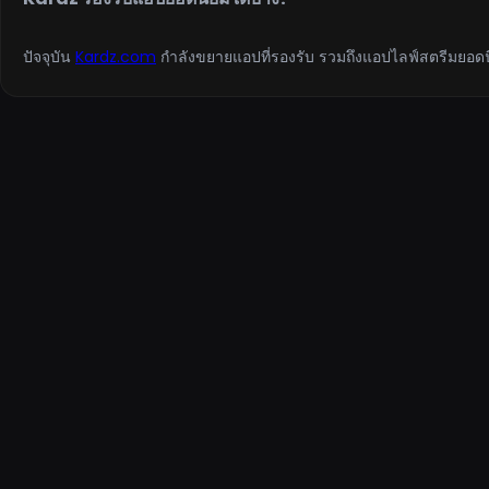
ปัจจุบัน
Kardz.com
กำลังขยายแอปที่รองรับ รวมถึงแอปไลฟ์สตรีมยอดนิ