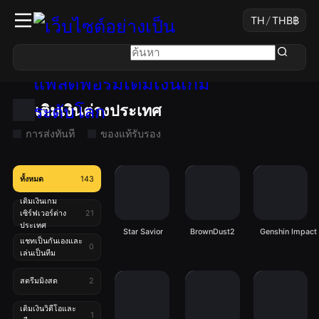
TH
/
THB
฿
เติมเงินต่างประเทศ
การส่งทันที
ของแท้รับรอง
ทั้งหมด
143
เติมเงินเกม
เซิร์ฟเวอร์ต่าง
21
ประเทศ
Star Savior
BrownDust2
Genshin Impact
แชทเป็นกันเองและ
0
เล่นเป็นทีม
สตรีมมิงสด
2
เติมเงินวิดีโอและ
1