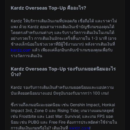
Kardz Overseas Top-Up คืออะไร?
Kardz ให้บริการเติมเงินเกมที่ปลอดภัย เชื่อถือได้ และราคาไม่
แพง ด้วย Kardz คุณสามารถเติมเงินเข้าบัญชีเกมของคุณได้
โดยตรงสำหรับเกมต่างๆ และรับรางวัลการเติมเงินในเกมได้
อย่างรวดเร็ว การเติมเงินมักจะเสร็จสิ้นภายใน 1-3 นาที (อาจ
ช้าลงเล็กน้อยในช่วงเวลาที่มีผู้ใช้งานมาก) หลังจากเติมเงินที่
kardz.com
แล้ว เพียงแค่ล็อกอินกลับเข้าเกมของคุณเพื่อรับ
รางวัลการเติมเงิน
Kardz Overseas Top-Up รองรับเกมยอดนิยมอะไร
บ้าง?
Kardz รองรับการเติมเงินสำหรับเกมยอดนิยมและแอปความ
บันเทิงยอดนิยมบางแอป ปัจจุบันรองรับมากกว่า 100 เกม!
ซึ่งรวมถึงเกมอนิเมะยอดนิยม เช่น Genshin Impact, Honkai
Impact 3rd, Zone 0 และ Rising Tide; เกมวางแผนกลยุทธ์
เช่น Frostbite และ Last War: Survival; และเกม FPS ยอด
นิยม เช่น PUBG และ Free Fire ต้องการประหยัดค่าใช้จ่ายใน
การเติมเงินเกมหรือไม่? เติมเงินที่
kardz.com
!