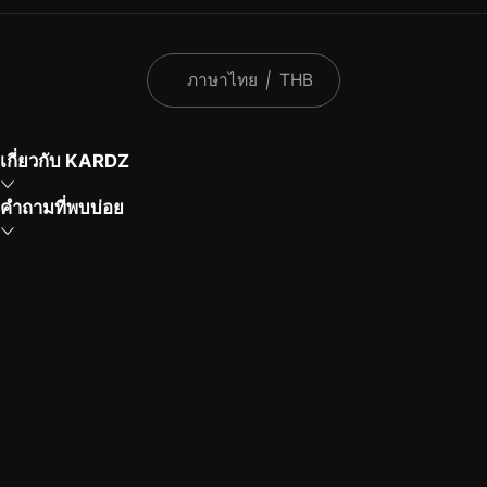
ภาษาไทย
|
THB
เกี่ยวกับ KARDZ
คำถามที่พบบ่อย
เกมยอดนิยม
ดาวน์โหลดแอป Kardz
คุณสามารถติดต่อเราได้ผ่านช่องทางต่อไปนี้
วันธรรมดา 9:30 - 24:00
วันหยุดสุดสัปดาห์ 9:30 - 24:00