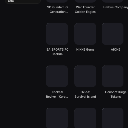
เสียง
SD Gundam G
War Thunder
Limbus Compan
Generation
Golden Eagles
ETERNAL
EA SPORTS FC
NIKKE Gems
AION2
Mobile
Trickcal
Oxide:
Honor of Kings
Revive（Korean
Survival Island
Tokens
Server）