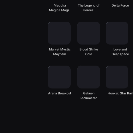
Madoka
The Legend of
Delta Force
Magica Magia
Heroes:
Exedra
Gagharv
Trilogy
Marvel Mystic
Blood Strike
Love and
Mayhem
Gold
Deepspace
Arena Breakout
Gakuen
Honkai: Star Rail
Idolmaster