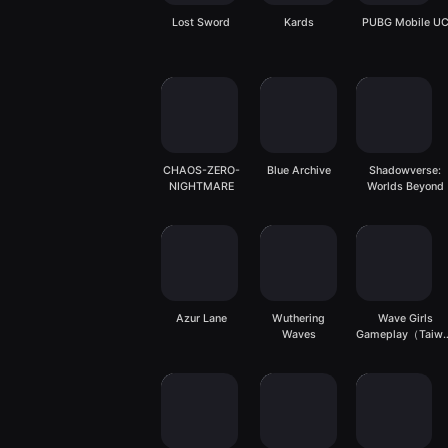
Lost Sword
Kards
PUBG Mobile U
CHAOS-ZERO-
Blue Archive
Shadowverse:
NIGHTMARE
Worlds Beyond
Azur Lane
Wuthering
Wave Girls
Waves
Gameplay（Taiw
server）