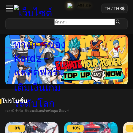
TH
/
THB
฿
โปรโมชั่น
เวลามี จำกัด !ข้อเสนอพิเศษสำหรับคุณ ที่จะมา!
-8%
-10%
-