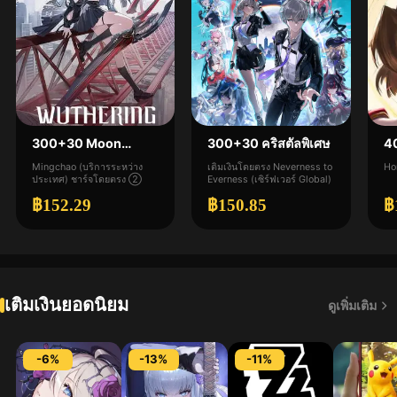
300+30 Moon
300+30 คริสตัลพิเศษ
40
Phase
Mingchao (บริการระหว่าง
เติมเงินโดยตรง Neverness to
Ho
ประเทศ) ชาร์จโดยตรง ②
Everness (เซิร์ฟเวอร์ Global)
฿152.29
฿150.85
฿
เติมเงินยอดนิยม
ดูเพิ่มเติม
-6%
-13%
-11%