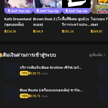
Self Top-Up
Self Top-Up
Self Top-Up
Kath Dreamland
Brown Dust 2 (โก
พื้นที่พิเศษ: ศูนย์ (บ
โปเกมอน 
(ชุดบอลเต็ม)
ลบอล)
ริการระหว่างประเ
cket
ทศ) การชาร์จโดย
฿154.56
฿144.9
฿195.14
฿169.05
ตรง
เติมเงินผ่านการเข้าสู่ระบบ
ดูเพิ่มเติม
บริการเติมเงิน Blue Archive เซิร์ฟเวอร์ญี่ปุ่น
฿120.75
-11%
เริ่มต้น
Blue Route (เครื่องแบบบอลเต็ม) ชาร์จเกมมือถือ
฿178.71
-10%
เริ่มต้น