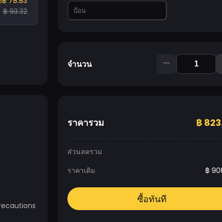
ง
฿ 78.83
฿ 93.32
จำนวน
ราคารวม
฿
823
ส่วนลดรวม
ราคาเดิม
฿
90
ซื้อทันที
recautions