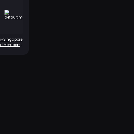
yi-Singapore
ld Member-
nual Card