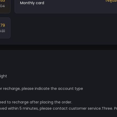
.63
ใช้คูปอ
Monthly card
.04
.79
.81
ight
 recharge, please indicate the account type
ed to recharge after placing the order.
ived within 5 minutes, please contact customer service.
Three. P