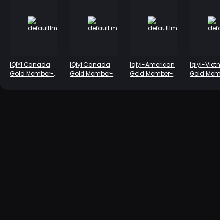
IQIYI Canada
IQiyi Canada
Iqiyi-American
Iqiyi-Vie
Gold Member-
Gold Member-
Gold Member-
Gold Mem
Annual Card
Season Card
Annual Card
Annual C