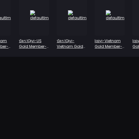
tnam
บัตร IQiyi-US
บัตร IQiyi-
Iqiyi-Vietnam
Iqi
ber-
Gold Member-
Vietnam Gold
Gold Member-
Go
ard
Monthly
Member-
Season Card
An
Monthly