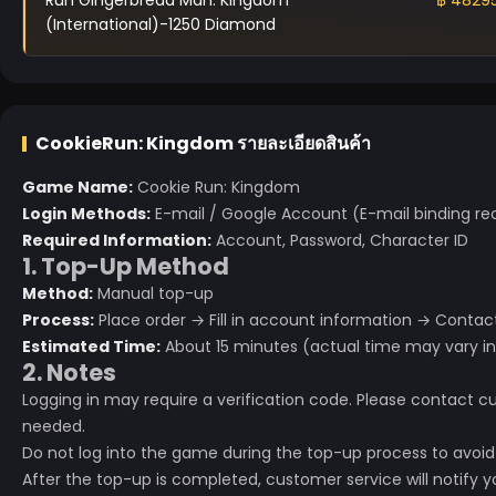
Run Gingerbread Man: Kingdom
฿ 48295
(International)-1250 Diamond
CookieRun: Kingdom
รายละเอียดสินค้า
Game Name:
Cookie Run: Kingdom
Login Methods:
E-mail / Google Account (E-mail binding
Required Information:
Account, Password, Character ID
1. Top-Up Method
Method:
Manual top-up
Process:
Place order → Fill in account information → Cont
Estimated Time:
About 15 minutes (actual time may vary in
2. Notes
Logging in may require a verification code. Please contact c
needed.
Do not log into the game during the top-up process to avoid 
After the top-up is completed, customer service will notify 