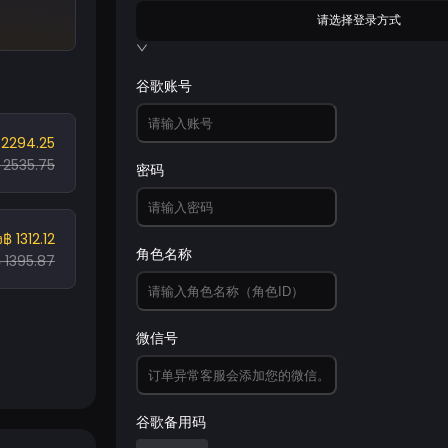
请选择登录方式
谷歌账号
 2294.25
 2535.75
密码
ง
฿ 1312.12
角色名称
 1395.87
微信号
谷歌备用码