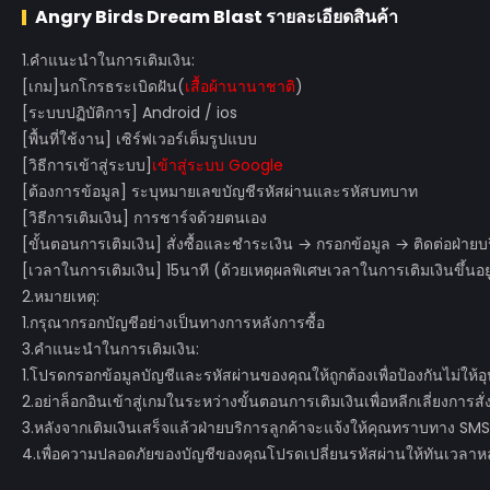
Angry Birds Dream Blast
รายละเอียดสินค้า
1.คำแนะนำในการเติมเงิน:
[เกม]
(
เสื้อผ้านานาชาติ
)
นกโกรธระเบิดฝัน
[ระบบปฏิบัติการ] Android / ios
[พื้นที่ใช้งาน] เซิร์ฟเวอร์เต็มรูปแบบ
[วิธีการเข้าสู่ระบบ]
เข้าสู่ระบบ Google
[ต้องการข้อมูล] ระบุหมายเลขบัญชีรหัสผ่านและรหัสบทบาท
[วิธีการเติมเงิน] การชาร์จด้วยตนเอง
[ขั้นตอนการเติมเงิน] สั่งซื้อและชำระเงิน → กรอกข้อมูล → ติดต่อฝ่ายบ
[เวลาในการเติมเงิน] 15นาที (ด้วยเหตุผลพิเศษเวลาในการเติมเงินขึ้นอย
2.หมายเหตุ:
1.กรุณากรอกบัญชีอย่างเป็นทางการหลังการซื้อ
3.คำแนะนำในการเติมเงิน:
1.โปรดกรอกข้อมูลบัญชีและรหัสผ่านของคุณให้ถูกต้องเพื่อป้องกันไม่ให
2.อย่าล็อกอินเข้าสู่เกมในระหว่างขั้นตอนการเติมเงินเพื่อหลีกเลี่ยงการสั่ง
3.หลังจากเติมเงินเสร็จแล้วฝ่ายบริการลูกค้าจะแจ้งให้คุณทราบทาง SMS 
4.เพื่อความปลอดภัยของบัญชีของคุณโปรดเปลี่ยนรหัสผ่านให้ทันเวลาหลั