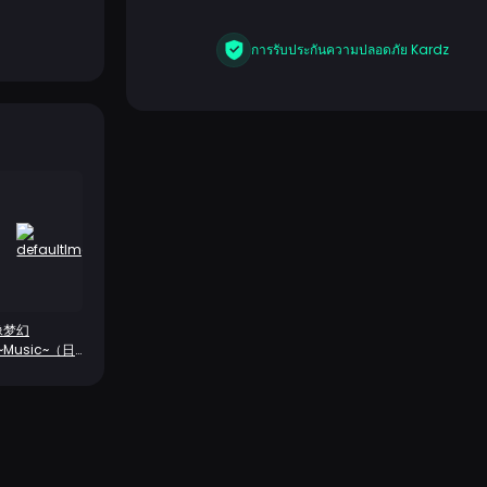
การรับประกันความปลอดภัย Kardz
像梦幻
!~Music~（日
）