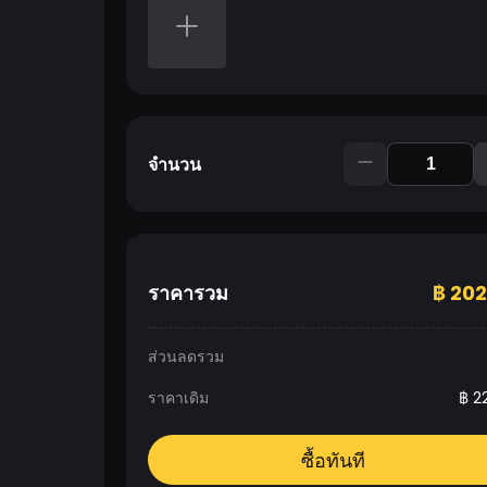
จำนวน
ราคารวม
฿
202
ส่วนลดรวม
ราคาเดิม
฿
2
ซื้อทันที