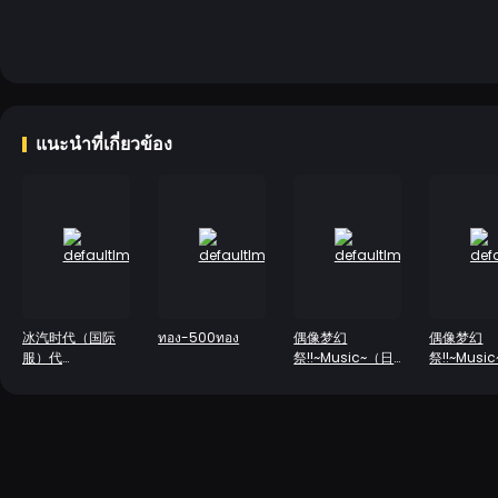
แนะนำที่เกี่ยวข้อง
冰汽时代（国际
ทอง-500ทอง
偶像梦幻
偶像梦幻
服）代
祭!!~Music~（日
祭!!~Musi
充-500+50
服）
服）
Bonus