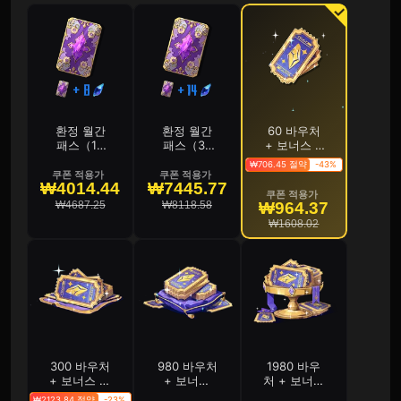
환정 월간
환정 월간
60 바우처
패스（15
패스（30
+ 보너스 3
일）
일）
바우처
₩706.45 절약
-43%
쿠폰 적용가
쿠폰 적용가
₩4014.44
₩7445.77
쿠폰 적용가
₩4687.25
₩8118.58
₩964.37
₩1608.02
300 바우처
980 바우처
1980 바우
+ 보너스 15
+ 보너스
처 + 보너스
바우처
49 바우처
99 바우처
₩2123.84 절약
-23%