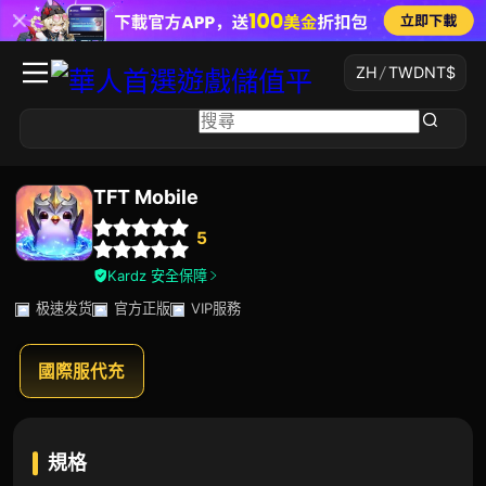
ZH
/
TWD
NT$
TFT Mobile
5
Kardz 安全保障
极速发货
官方正版
VIP服務
國際服代充
規格