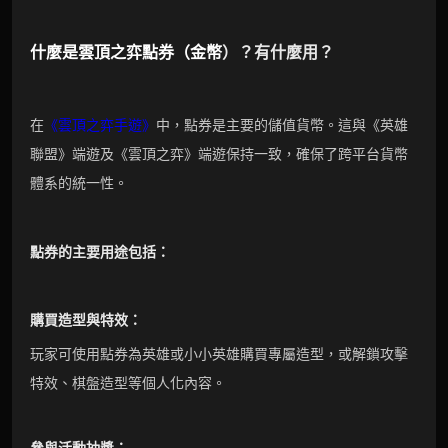
什麼是
雲頂之弈點券
（
金幣
）？有什麼用？
在
《雲頂之弈手遊》
中，點券是主要的儲值貨幣。這與《英雄
聯盟》端遊及《雲頂之弈》端遊保持一致，確保了跨平台貨幣
體系的統一性。
點券
的主要用途包括：
購買造型與特效：
玩家可使用點券為英雄或小小英雄購買專屬造型，或解鎖攻擊
特效、棋盤造型等個人化內容。
參與活動抽獎：