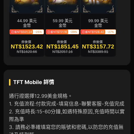
44.99 美元
59.99 美元
99.99 美元
金幣
金幣
金幣
已省NT$501.24
-25%
已省NT$721.16
-29%
已省NT$1128.42
-27%
券後價
券後價
券後價
NT$1523.42
NT$1851.45
NT$3157.72
NT$1620.66
NT$2057.16
NT$3389.91
TFT Mobile
詳情
通行證選擇12.99美金規格。
1. 充值流程:付款完成-填寫信息-聯繫客服-充值完成
2. 充值時長:15-60分鐘,如遇特殊原因,充值時間以實
際為準
3. 請務必準確填寫您的賬號和密碼,以防您的充值無