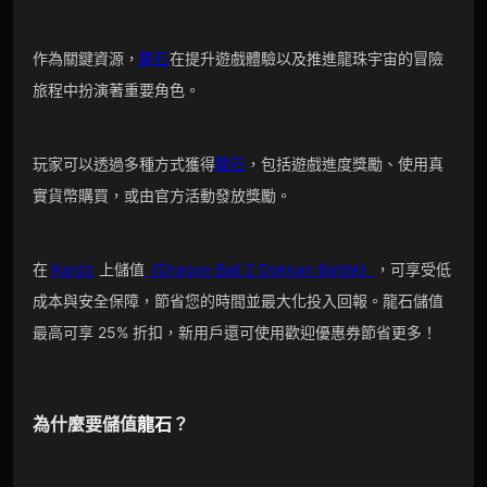
作為關鍵資源，
龍石
在提升遊戲體驗以及推進龍珠宇宙的冒險
旅程中扮演著重要角色。
玩家可以透過多種方式獲得
龍石
，包括遊戲進度獎勵、使用真
實貨幣購買，或由官方活動發放獎勵。
在
Kardz
上儲值
《Dragon Ball Z Dokkan Battle》
，可享受低
成本與安全保障，節省您的時間並最大化投入回報。龍石儲值
最高可享 25% 折扣，新用戶還可使用歡迎優惠券節省更多！
為什麼要儲值
龍石
？