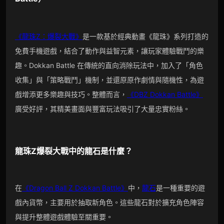
《龍珠Z：爆裂大戰》
是一款基於經典動畫《龍珠》系列打造的
免費手機遊戲，結合了動作與益智元素，讓玩家體驗戰鬥的樂
趣。Dokkan Battle 在傳統的直向消除玩法中，加入了「角色
收集」與「策略戰鬥」機制，並還原原作劇情與隨機性，為遊
戲增添更多樂趣與技巧。整體而言，
《DBZ Dokkan Battle》
廣受好評，其精美畫面與豐富玩法吸引了大量忠實粉絲。
龍珠Z爆裂大戰
中的
龍石
是什麼？
在
《Dragon Ball Z Dokkan Battle》
中，
龍石
是一種重要的遊
戲內貨幣，主要用於抽取新角色。這些龍石對於擴充角色陣容
與提升整體遊戲體驗至關重要。