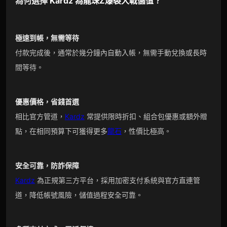
為何選擇
Kardz
為
龍珠Z爆裂大戰
儲值？
極速到帳，無需等待
付款完成後，通常於幾分鐘內自動入帳，無需手動兌換或長時
間等待。
優惠價格，省錢首選
相比官方管道，
Kardz
常提供限時折扣、組合包優惠或額外贈
點，在相同預算下可獲得更多
龍石
，性價比極高。
安全可靠，防詐保障
Kardz
為正規第三方平台，採用加密支付系統與官方直連管
道，降低帳號風險，儲值過程安全可靠。