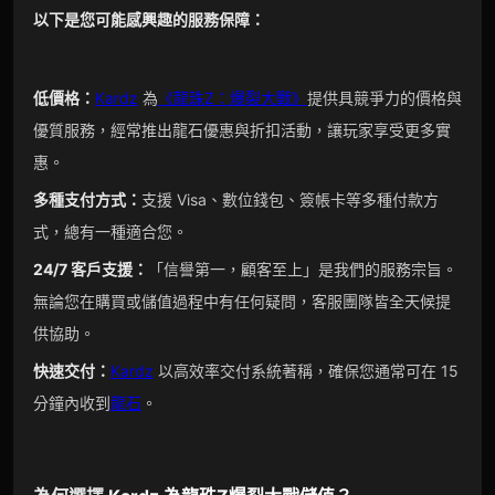
以下是您可能感興趣的服務保障：
低價格：
Kardz
為
《龍珠Z：爆裂大戰》
提供具競爭力的價格與
優質服務，經常推出龍石優惠與折扣活動，讓玩家享受更多實
惠。
多種支付方式：
支援 Visa、數位錢包、簽帳卡等多種付款方
式，總有一種適合您。
24/7 客戶支援
：
「信譽第一，顧客至上」是我們的服務宗旨。
無論您在購買或儲值過程中有任何疑問，客服團隊皆全天候提
供協助。
快速交付：
Kardz
以高效率交付系統著稱，確保您通常可在 15
分鐘內收到
龍石
。