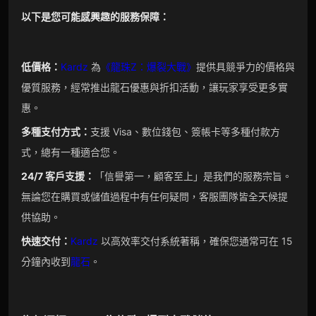
以下是您可能感興趣的服務保障：
低價格：
Kardz
為
《龍珠Z：爆裂大戰》
提供具競爭力的價格與
優質服務，經常推出龍石優惠與折扣活動，讓玩家享受更多實
惠。
多種支付方式：
支援 Visa、數位錢包、簽帳卡等多種付款方
式，總有一種適合您。
24/7 客戶支援
：
「信譽第一，顧客至上」是我們的服務宗旨。
無論您在購買或儲值過程中有任何疑問，客服團隊皆全天候提
供協助。
快速交付：
Kardz
以高效率交付系統著稱，確保您通常可在 15
分鐘內收到
龍石
。