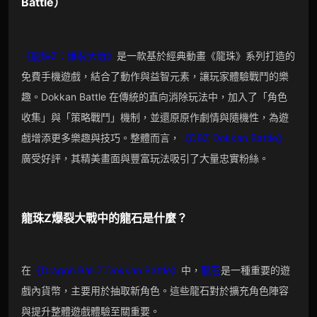
Battle
）
《龍珠Z：爆裂大戰》
是一款基於經典動畫《龍珠》系列打造的
免費手機遊戲，結合了動作與益智元素，讓玩家體驗戰鬥的樂
趣。Dokkan Battle 在傳統的直向消除玩法中，加入了「角色
收集」與「策略戰鬥」機制，並還原原作劇情與隨機性，為遊
戲增添更多樂趣與技巧。整體而言，
《DBZ Dokkan Battle》
廣受好評，其精美畫面與豐富玩法吸引了大量忠實粉絲。
龍珠Z爆裂大戰
中的
龍石
是什麼？
在
《Dragon Ball Z Dokkan Battle》
中，
龍石
是一種重要的遊
戲內貨幣，主要用於抽取新角色。這些龍石對於擴充角色陣容
與提升整體遊戲體驗至關重要。