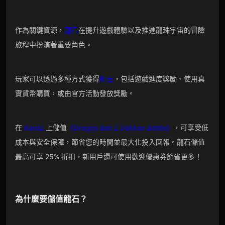
作為關鍵資源，
龍石
在提升遊戲體驗以及推進龍珠宇宙的冒險
旅程中扮演著重要角色。
玩家可以透過多種方式獲得
龍石
，包括遊戲進度獎勵、使用真
實貨幣購買，或由官方活動發放獎勵。
在
Kardz
上儲值
《Dragon Ball Z Dokkan Battle》
，可享受低
成本與安全保障，節省您的時間並最大化投入回報。龍石儲值
最高可享 25% 折扣，新用戶還可使用歡迎優惠券節省更多！
為什麼要儲值
龍石
？