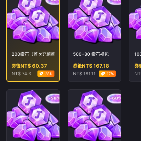
200鑽石（首次充值額外贈送100鑽石）
500+80 鑽石禮包
10
NT$ 60.37
NT$ 167.18
券後
券後
券
NT$ 74.3
NT$ 181.11
NT
-28%
-17%