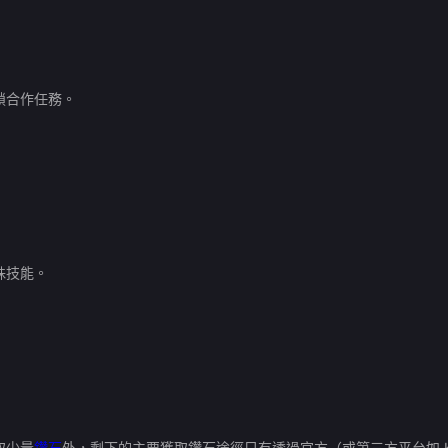
鎖合作任務。
殊技能。
取少量
鑽石
外，剩下的主要獲取鑽石途徑只有透過官方（或第三方平台如 Ka