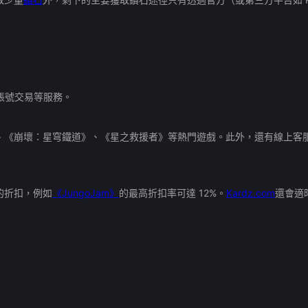
帳號交易等服務。
、《崩壞：星穹鐵道》、《星之救援者》等熱門遊戲。此外，還有線上客
的折扣，例如
《JungoJam》
的最高折扣率可達 12%。
Kardz.com
還會適