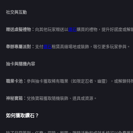
社交與互動
贈送虛擬禮物：
向其他玩家贈送以
鑽石
購買的禮物，提升好感度或解
舉辦專屬派對：
支付
鑽石
租賃高級場地或裝飾，吸引更多玩家參與。
抽卡與隨機內容
職業卡池：
參與抽卡獲取稀有職業（如限定忍者、幽靈），或解鎖特
神秘寶箱：
兌換寶箱獲取隨機裝飾、道具或資源。
如何獲取
鑽石
？
除了日常簽到、任務、探險、刷圖、限時活動和成就系統可以免費獲