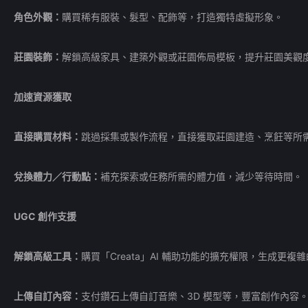
角色外觀：
購買稀有服裝、髮型、配飾等，打造獨特虛擬形象。
莊園裝飾：
解鎖高級家具、建築外觀或莊園佈局模板，提升莊園美觀
加速資源獲取
直接購買材料：
跳過採集或製作流程，直接獲取莊園建造、烹飪等所
兌換體力／行動點：
補充探索或任務所需的體力值，減少等待時間。
UGC 創作支援
解鎖高級工具：
購買「Creata」AI 輔助功能的擴充權限，生成更
上傳自訂內容：
支付鑽石上傳自訂音樂、3D 模型等，豐富創作內容