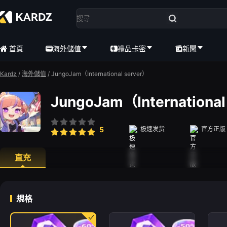
首頁
海外儲值
禮品卡密
新聞
Kardz
/
海外儲值
/
JungoJam（International server）
JungoJam（International
5
极速发货
官方正版
直充
規格