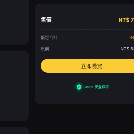
售價
NT$
7
優惠合計
-
N
原價
NT$
8
立即購買
Kardz 安全保障