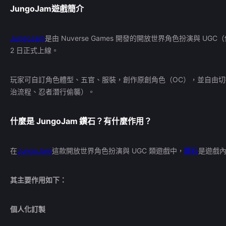
JungoJam
遊戲簡介
JungoJam
是由 Nuverse Games 開發的開放世界角色扮演與 UGC（
2 日正式上線。
玩家可自訂角色體型、五官、服裝，創作原創角色（OC），並自由
治流程、忍者潛行偷襲）。
什麼是
JungoJam
鑽石
？有什麼作用？
在
JungoJam
這款開放世界角色扮演與 UGC 類遊戲中，
鑽石
是遊戲
其主要作用如下：
個人化訂製