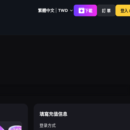
繁體中文
|
TWD
下載
訂 單
登入 
填寫充值信息
登录方式