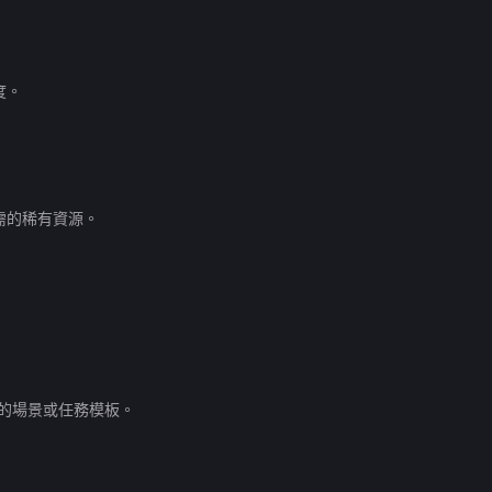
度。
需的稀有資源。
複雜的場景或任務模板。
。