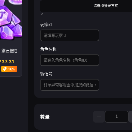
请选择登录方式
玩家id
角色名称
00 鑽石禮包
737.31
2
-16%
微信号
數量