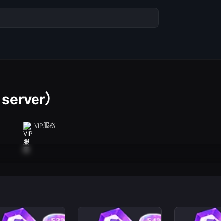
 server）
VIP服務