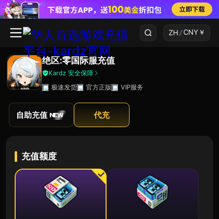
CNY
￥
ZH
/
绝区:零国际服充值
Kardz 安全保障
极速发货
官方正版
VIP服务
自助充值
代充
充值额度