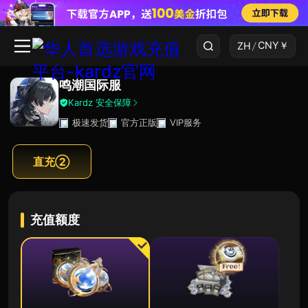
CNY
￥
ZH
/
鸣潮国际服
Kardz 安全保障
极速发货
官方正版
VIP服务
直充②
充值额度