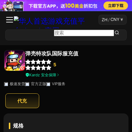
CNY
￥
ZH
/
弹壳特攻队国际服充值
5
Kardz 安全保障
极速发货
官方正版
VIP服务
代充
规格