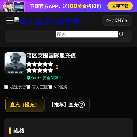
CNY
￥
ZH
/
暗区突围国际服充值
5
Kardz 安全保障
极速发货
官方正版
VIP服务
直充（慢充）
【推荐】直充②
规格