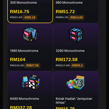
300 Monochrome
980 Monochrome
RM16.75
RM51.72
RM21.93
RM65.78
-
RM5.18
-
RM14.06
1980 Monochrome
3280 Monochrome
RM104
RM172.58
RM131.56
RM217.68
-
RM27.56
-
RM45.1
6480 Monochrome
Kotak Hadiah "Jemputan
Ikhlas"
RM337.28
RM16.75