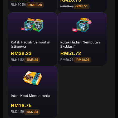
RM430.56
-
RM93.28
RM23.26
-
RM6.51
Kotak Hadiah "Jemputan
Kotak Hadiah "Jemputan
Istimewa"
Eksklusif"
RM38.23
RM51.72
RM46.52
RM69.77
-
RM8.29
-
RM18.05
Inter-Knot Membership
RM16.75
RM24.59
-
RM7.84