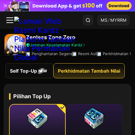
MS
/
MYR
RM
Zenless Zone Zero
Jaminan Keselamatan Kardz
Penghantaran Segera
Resmi Asli
Perkhidmatan VI
Self Top-Up
Perkhidmatan Tambah Nilai
Pilihan Top Up