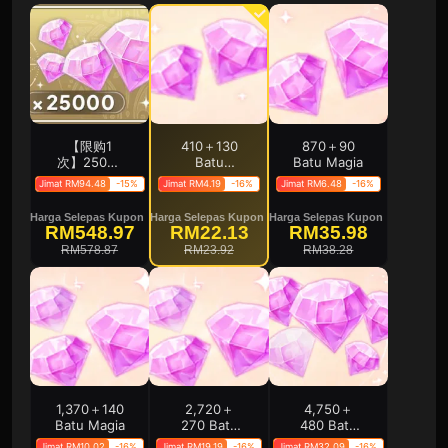
【限购1
410＋130
870＋90
次】25000
Batu
Batu Magia
魔法石（买
Magia（Bonus
Jimat RM94.48
-15%
Jimat RM4.19
-16%
Jimat RM6.48
-16%
过默认买等
Tambahan
价商品）
50 Batu
Harga Selepas Kupon
Harga Selepas Kupon
Harga Selepas Kupon
Magia）
RM548.97
RM22.13
RM35.98
RM578.87
RM23.92
RM38.28
1,370＋140
2,720＋
4,750＋
Batu Magia
270 Batu
480 Batu
Magia
Magia
Jimat RM10.02
-16%
Jimat RM19.19
-16%
Jimat RM32.09
-16%