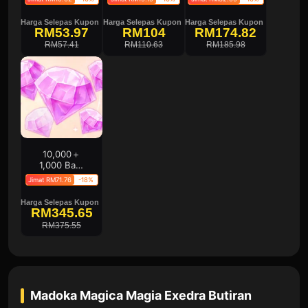
Harga Selepas Kupon
Harga Selepas Kupon
Harga Selepas Kupon
RM53.97
RM104
RM174.82
RM57.41
RM110.63
RM185.98
10,000＋
1,000 Batu
Magia
Jimat RM71.76
-18%
Harga Selepas Kupon
RM345.65
RM375.55
Madoka Magica Magia Exedra
Butiran