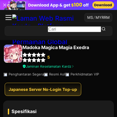
MS
/
MYR
RM
Madoka Magica Magia Exedra
5
Jaminan Keselamatan Kardz
Penghantaran Segera
Resmi Asli
Perkhidmatan VIP
Japanese Server No-Login Top-up
Spesifikasi