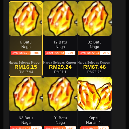
6 Batu
12 Batu
32 Batu
Naga
Naga
Naga
Jimat RM6.28
-28%
Jimat RM9.63
-25%
Jimat RM22.24
-25%
Harga Selepas Kupon
Harga Selepas Kupon
Harga Selepas Kupon
RM16.15
RM29.24
RM67.46
RM17.94
RM31.1
RM71.76
63 Batu
91 Batu
Kapsul
Naga
Naga
Harian 15
Hari
Jimat RM42.26
-25%
Jimat RM59.32
-25%
Jimat RM7.17
-27%