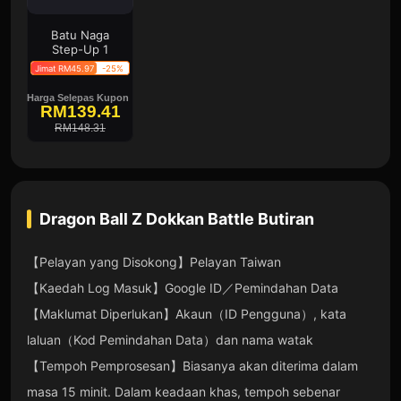
Batu Naga
Step-Up 1
Jimat RM45.97
-25%
Harga Selepas Kupon
RM139.41
RM148.31
Dragon Ball Z Dokkan Battle
Butiran
【Pelayan yang Disokong】Pelayan Taiwan
【Kaedah Log Masuk】Google ID／Pemindahan Data
【Maklumat Diperlukan】Akaun（ID Pengguna）, kata
laluan（Kod Pemindahan Data）dan nama watak
【Tempoh Pemprosesan】Biasanya akan diterima dalam
masa 15 minit. Dalam keadaan khas, tempoh sebenar