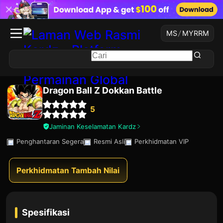
MS
/
MYR
RM
Dragon Ball Z Dokkan Battle
5
Jaminan Keselamatan Kardz
Penghantaran Segera
Resmi Asli
Perkhidmatan VIP
Perkhidmatan Tambah Nilai
Spesifikasi