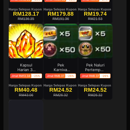
Harga Selepas Kupon
Harga Selepas Kupon
Harga Selepas Kupon
RM128.17
RM179.88
RM19.74
RM136.35
RM191.36
RM21.53
Kapsul
Pek
Pek Naluri
Harian 30
Karnival
Pertempuran
Hari
Naga
1
Jimat RM13.34
-25%
Jimat RM8.37
-26%
Jimat RM8.37
-26%
Bangkit 1
Harga Selepas Kupon
Harga Selepas Kupon
Harga Selepas Kupon
RM40.48
RM24.52
RM24.52
RM43.06
RM26.32
RM26.32