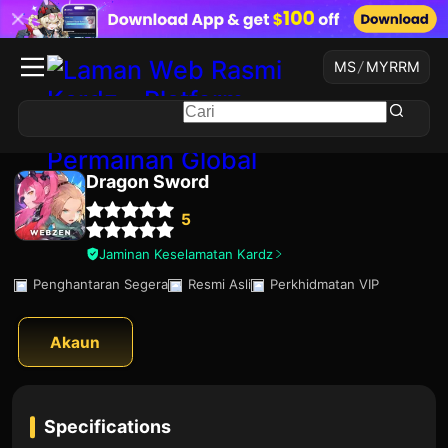
MS
/
MYR
RM
Dragon Sword
5
Jaminan Keselamatan Kardz
Penghantaran Segera
Resmi Asli
Perkhidmatan VIP
Akaun
Specifications