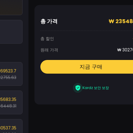
총 가격
₩
23548
총 할인
원래 가격
₩
3027
지금 구매
69523.7
2755.63
Kardz 보안 보장
35683.35
46448.31
80537.35