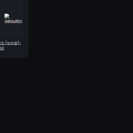
도 (브라질)-
50