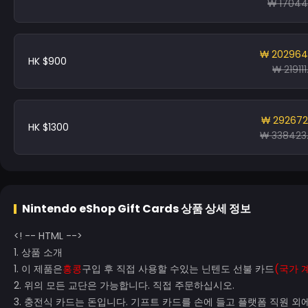
₩ 17044
₩ 202964
HK $900
₩ 219111
₩ 292672
HK $1300
₩ 338423
Nintendo eShop Gift Cards
상품 상세 정보
<! -- HTML -->
1. 상품 소개
1. 이 제품은
홍콩
구입 후 직접 사용할 수있는 닌텐도 선불 카드
(국가 
2. 위의 모든 교단은 가능합니다. 직접 주문하십시오.
3. 충전식 카드는 돈입니다. 기프트 카드를 손에 들고 플랫폼 직원 