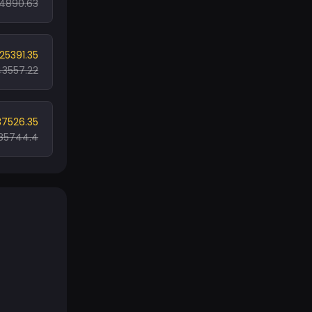
4890.63
25391.35
3557.22
37526.35
85744.4