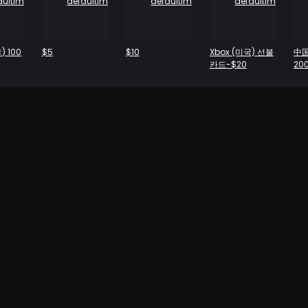
 100
$5
$10
Xbox (미국) 선불
中国
카드-$20
20