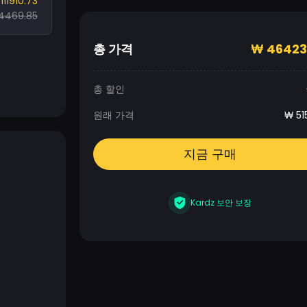
111910.73
4469.85
총 가격
₩
46423
총 할인
원래 가격
₩
51
지금 구매
Kardz 보안 보장