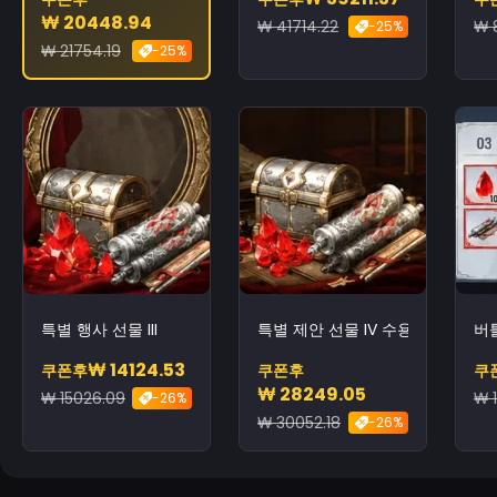
₩ 20448.94
₩ 41714.22
₩ 
-25%
₩ 21754.19
-25%
특별 행사 선물 III
특별 제안 선물 IV 수용
버
₩ 14124.53
쿠폰후
쿠폰후
쿠
₩ 28249.05
₩ 15026.09
₩ 
-26%
₩ 30052.18
-26%