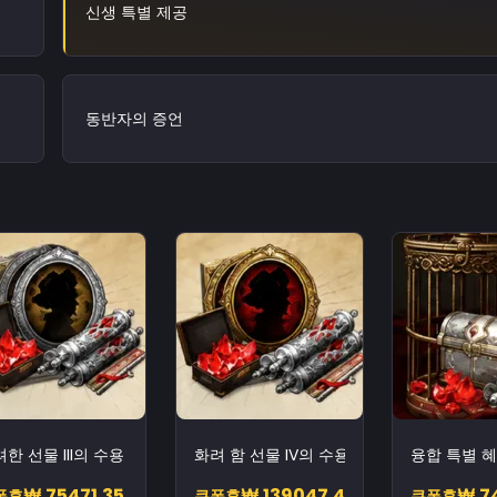
신생 특별 제공
동반자의 증언
한 선물 III의 수용
화려 함 선물 IV의 수용
융합 특별 혜
₩ 75471.35
₩ 139047.4
₩ 7
폰후
쿠폰후
쿠폰후