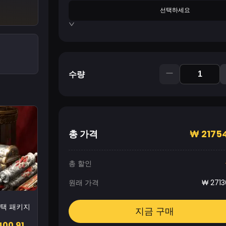
선택하세요
수량
총 가격
₩
21754
총 할인
원래 가격
₩
2713
택 패키지 II
지금 구매
400.91