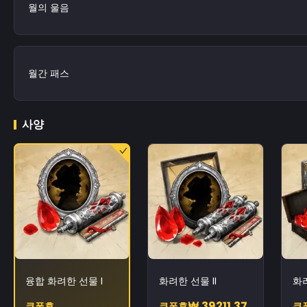
월의 울음
월간 패스
사양
융합 화려한 선물 I
화려한 선물 II
화려
₩ 39211.37
쿠폰후
쿠폰후
쿠