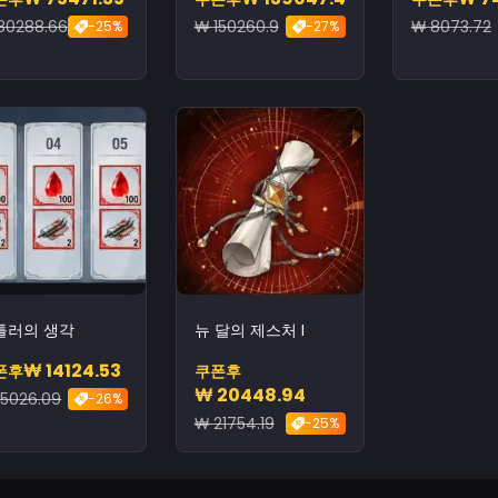
80288.66
₩ 150260.9
₩ 8073.72
-25%
-27%
틀러의 생각
뉴 달의 제스처 I
₩ 14124.53
폰후
쿠폰후
₩ 20448.94
15026.09
-26%
₩ 21754.19
-25%