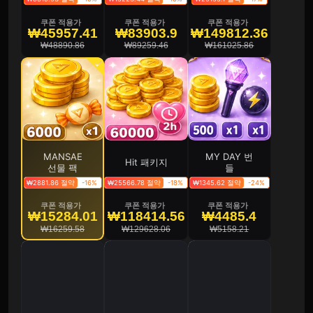
쿠폰 적용가
쿠폰 적용가
쿠폰 적용가
₩45957.41
₩83903.9
₩149812.36
₩48890.86
₩89259.46
₩161025.86
MANSAE
MY DAY 번
Hit 패키지
선물 팩
들
₩2881.86 절약
-16%
₩25566.78 절약
-18%
₩1345.62 절약
-24%
쿠폰 적용가
쿠폰 적용가
쿠폰 적용가
₩15284.01
₩118414.56
₩4485.4
₩16259.58
₩129628.06
₩5158.21