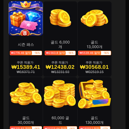
골드 6,000
골드
시즌 패스
개
13,000개
₩2776.46 절약
-16%
₩2363.8 절약
-16%
₩5539.46 절약
-16%
쿠폰 적용가
쿠폰 적용가
쿠폰 적용가
₩15389.41
₩12438.02
₩30568.01
₩16371.71
₩13231.93
₩32519.15
골드
60,000 골
골드
30,000개
드
130,000개
₩8315.93 절약
-16%
₩15223.44 절약
-16%
₩29155.1 절약
-17%