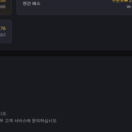
.05
쿠폰후
₩ 2
연간 패스
.86
₩ 
.76
.57
시오.
경우 고객 서비스에 문의하십시오.