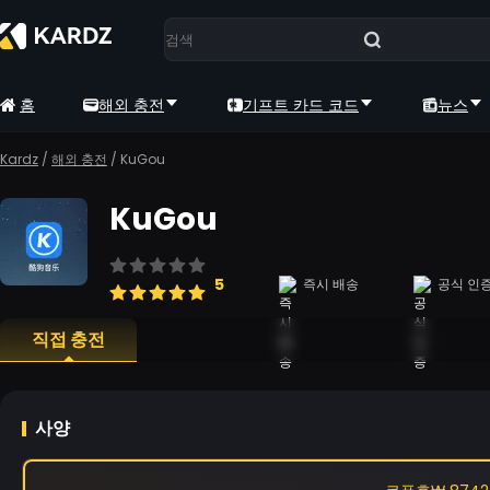
홈
해외 충전
기프트 카드 코드
뉴스
Kardz
/
해외 충전
/
KuGou
KuGou
5
즉시 배송
공식 인
직접 충전
사양