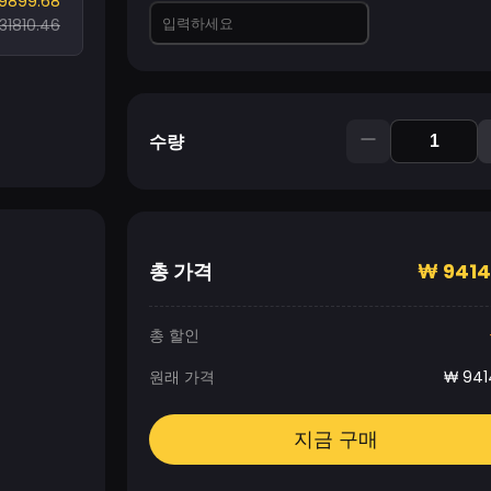
9899.68
31810.46
수량
총 가격
₩
9414
총 할인
원래 가격
₩
941
지금 구매