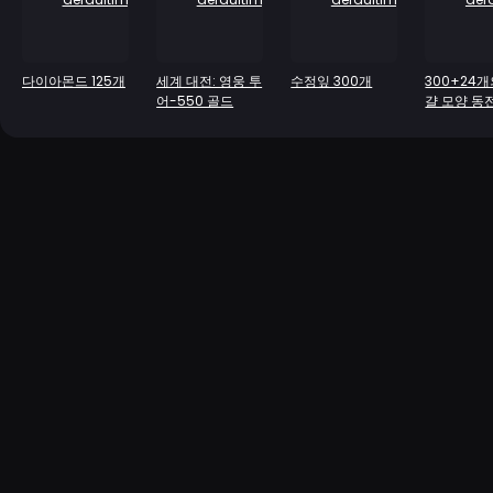
다이아몬드 125개
세계 대전: 영웅 투
수정잎 300개
300+24개
어-550 골드
걀 모양 동전
개