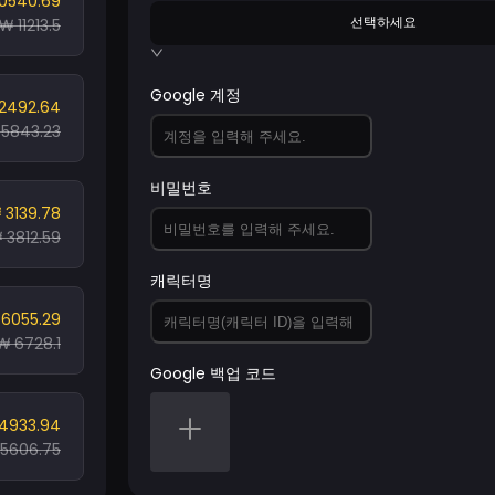
10540.69
선택하세요
₩ 11213.5
Google 계정
2492.64
5843.23
비밀번호
 3139.78
 3812.59
캐릭터명
6055.29
₩ 6728.1
Google 백업 코드
4933.94
5606.75