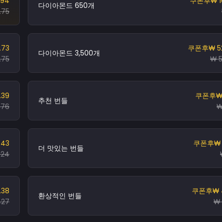
.94
쿠폰후
₩ 
다이아몬드 650개
.75
.73
쿠폰후
₩ 5
다이아몬드 3,500개
.75
₩ 5
.39
쿠폰후
₩
추천 번들
.76
₩
.43
쿠폰후
₩ 
더 맛있는 번들
.24
.38
쿠폰후
₩ 
환상적인 번들
427
₩ 