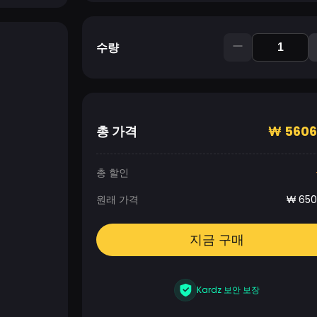
수량
총 가격
₩
5606
총 할인
원래 가격
₩
650
지금 구매
Kardz 보안 보장