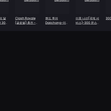
의 달
Clash Royale
핸드 투어
이중 나선(국제 서
30
 300
(글로벌) 충전 -
Daiichong-미니
비스)-300 문스
보석 500개
월드 (국제 의
톤 배아
류)-250 미니 코
인