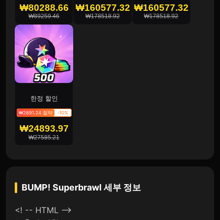
₩80288.66
₩160577.32
₩160577.32
₩89259.46
₩178518.92
₩178518.92
한정 할인
₩2691.24 절약
-10%
₩24893.97
₩27585.21
BUMP! Superbrawl
세부 정보
<! -- HTML -->