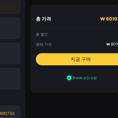
총 가격
₩
6010
총 할인
원래 가격
₩
807
지금 구매
Kardz 보안 보장
6907.52