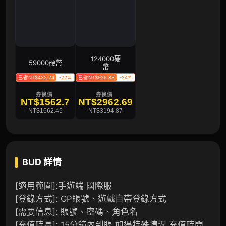
124000硬
59000硬幣
幣
已省NT$432.24
-22%
已省NT$926.88
-24%
券後價
券後價
NT$1562.7
NT$2962.69
NT$1662.45
NT$3194.87
BUD
詳情
[適用範圍]:手遊端 國際服
[登錄方式]: GP賬號、遊戲自帶登錄方式
[需要信息]: 賬號、密碼、角色名
[充值時長]: 15分鐘內到賬,如遇特殊情況,充值時間