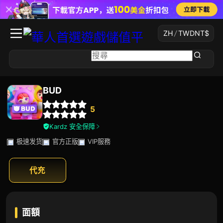
ZH
/
TWD
NT$
BUD
5
Kardz 安全保障
极速发货
官方正版
VIP服務
代充
面額