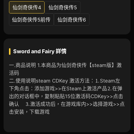
仙剑奇侠传4
仙剑奇侠传5
仙剑奇侠传5前传
仙剑奇侠传6
Sword and Fairy
詳情
一.商品说明 1.本商品为仙剑奇侠传【steam版】激
活码
二.使用说明
steam
CDKey
激活方法：
⒈Steam左
下角点击：添加游戏>>在Steam上激活产品
⒉在弹
出的对话框中，复制粘贴15位激活码CDKey>>点击
确认
⒊激活成功后，在游戏库内>>选择游戏>>点
击安装，下载游戏