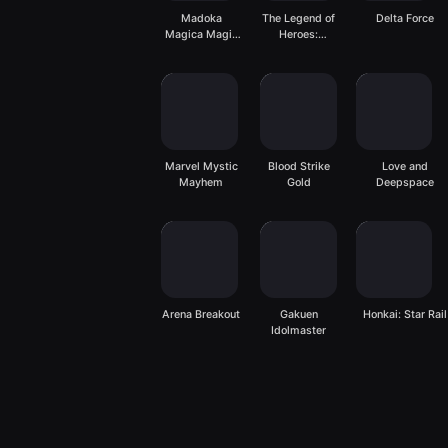
Madoka
The Legend of
Delta Force
Magica Magia
Heroes:
Exedra
Gagharv
Trilogy
Marvel Mystic
Blood Strike
Love and
Mayhem
Gold
Deepspace
Arena Breakout
Gakuen
Honkai: Star Rail
Idolmaster