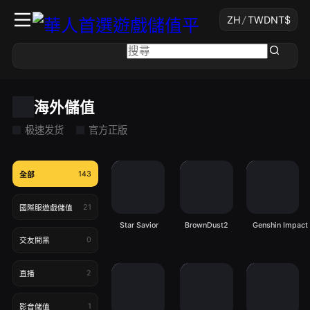
ZH
/
TWD
NT$
海外儲值
极速发货
官方正版
143
全部
21
國際服遊戲儲值
Star Savior
BrownDust2
Genshin Impact
0
交友開黑
2
直播
1
影音儲值