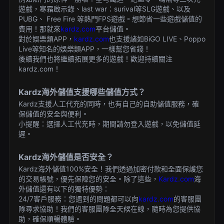
遊戲，寒霜啟示錄、last war：surival等SLG遊戲、以及
PUBG、 Free Fire 等熱門FPS遊戲。想節省一些遊戲儲值的
費用！那就來
kardz.com
平台儲值。
對於娛樂類APP，
kardz.com
也支援諸如BiGO LIVE、Poppo
Live等知名的娛樂類APP，一樣幫您省錢！
後續我們也將繼續拓展更多的遊戲！歡迎持續關注
kardz.com！
Kardz海外儲值支援哪些儲值方式？
Kardz支援人工代充的同時，也有自己的自助儲值服務，確
保儲值的安全與便利。
小提醒：選擇人工代充時，期間請勿登入遊戲，以免儲值延
遲。
Kardz海外儲值是否安全？
Kardz海外儲值100%安全！我們透過加密付款和全面保護您
的交易帳號，優先保障您的安全。除了這些，
Kardz.com
海
外儲值還有以下的獨特優勢：
24/7客戶服務：您遇到的問題都可以向
kardz.com
的客服團
隊尋求協助！我們的客服團隊全天候在線，隨時為您提供協
助，確保順暢體驗。