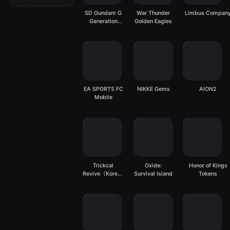
SD Gundam G
War Thunder
Limbus Compan
Generation
Golden Eagles
ETERNAL
EA SPORTS FC
NIKKE Gems
AION2
Mobile
Trickcal
Oxide:
Honor of Kings
Revive（Korean
Survival Island
Tokens
Server）