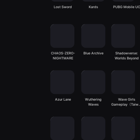
Lost Sword
Kards
PUBG Mobile U
CHAOS-ZERO-
Blue Archive
Shadowverse:
NIGHTMARE
Worlds Beyond
Azur Lane
Wuthering
Wave Girls
Waves
Gameplay（Taiw
server）