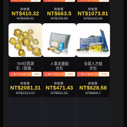
券後價
券後價
券後價
NT$410.32
NT$663.5
NT$1073.81
NT$436.51
NT$705.85
NT$1142.36
194衍質源
人事支援組
全面人才組
石（首儲雙
合包
合包
倍）
已省NT$486.66
-19%
已省NT$155.47
-25%
已省NT$207.29
-25%
券後價
券後價
券後價
NT$2081.31
NT$471.43
NT$628.58
NT$2312.57
NT$501.52
NT$668.7