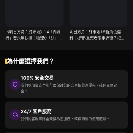
《明日方舟：終末地》1.4「向淵
明日方舟：終末地1.5新角色爆
行」雙六星抉擇：物理C「訣」vs
料：提豐·重聚者限定近衛？祀、
電系輔「梨諾」，先抽誰？
葉明輝或將登場
為什麼選擇我們？
100% 安全交易
我們以加密支付和全面保護您的交易帳號為優先，確保交易安
全。
24/7 客戶服務
我們的客服團隊全天候為您服務，確保順暢的使用體驗。