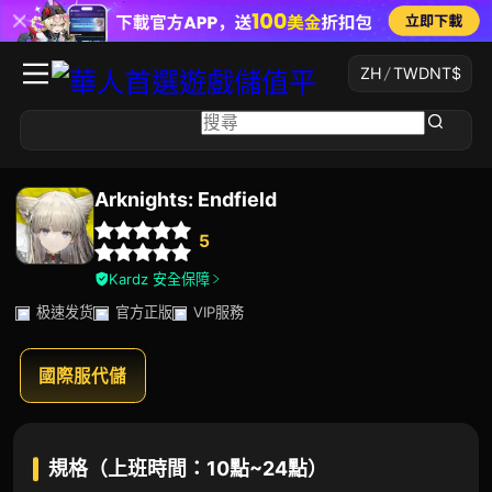
ZH
/
TWD
NT$
Arknights: Endfield
5
Kardz 安全保障
极速发货
官方正版
VIP服務
國際服代儲
規格（上班時間：10點~24點）