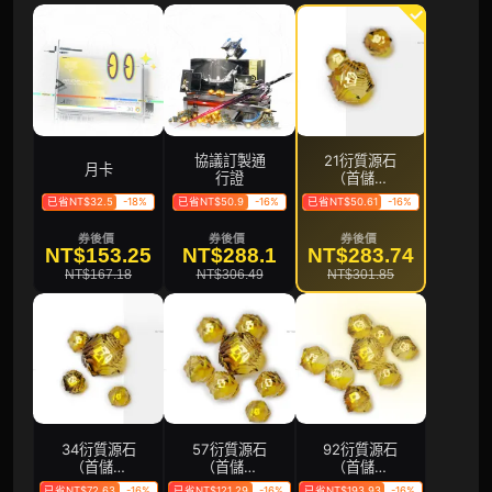
協議訂製通
21衍質源石
月卡
行證
（首儲雙
倍）
已省NT$32.5
-18%
已省NT$50.9
-16%
已省NT$50.61
-16%
券後價
券後價
券後價
NT$153.25
NT$288.1
NT$283.74
NT$167.18
NT$306.49
NT$301.85
34衍質源石
57衍質源石
92衍質源石
（首儲雙
（首儲雙
（首儲雙
倍）
倍）
倍）
已省NT$72.63
-16%
已省NT$121.29
-16%
已省NT$193.93
-16%