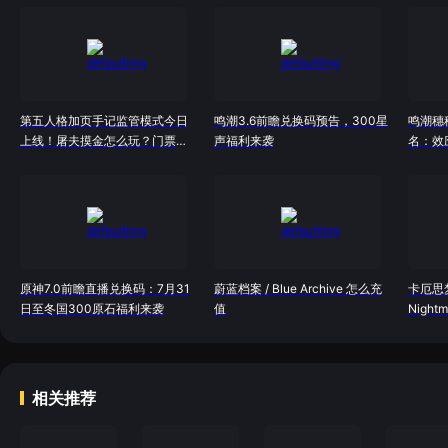
第五人格加页手记监管模式今日
鸣潮3.6前瞻兑换码预告，300星
鸣潮穗
上线！屠夫摸金怎么玩？门票机
声福利来袭
名：效
制详解
完全体
原神7.0前瞻直播兑换码：7月31
蔚蓝档案 / Blue Archive 怎么充
卡厄思梦境
日至冬国300原石福利来袭
值
Night
相关推荐