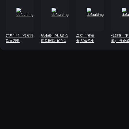
瓦罗兰特（仅支持
绝地求生PUBG G
乌克兰(充值
代號鳶（不
马来西亚
币兑换码-100 G
卡)500戈比
服) - 代金
服）-475 VP
*300(可兑
美金礼包)