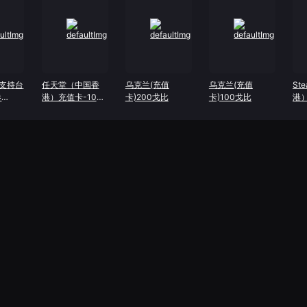
支持台
任天堂（中国香
乌克兰(充值
乌克兰(充值
St
券
港）充值卡-100
卡)200戈比
卡)100戈比
港）
换4.99
港币
币