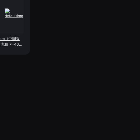
eam（中国香
充值卡-40港