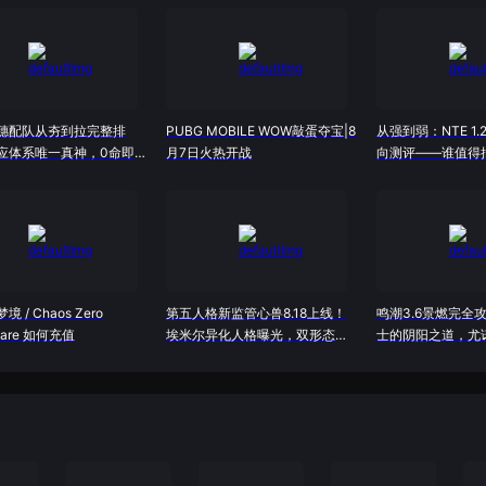
穗配队从夯到拉完整排
PUBG MOBILE WOW敲蛋夺宝|8
从强到弱：NTE 1.
应体系唯一真神，0命即是
月7日火热开战
向测评——谁值得
跳？
 / Chaos Zero
第五人格新监管心兽8.18上线！
鸣潮3.6景燃完全
mare 如何充值
埃米尔异化人格曝光，双形态机
士的阴阳之道，尤
制首度公开