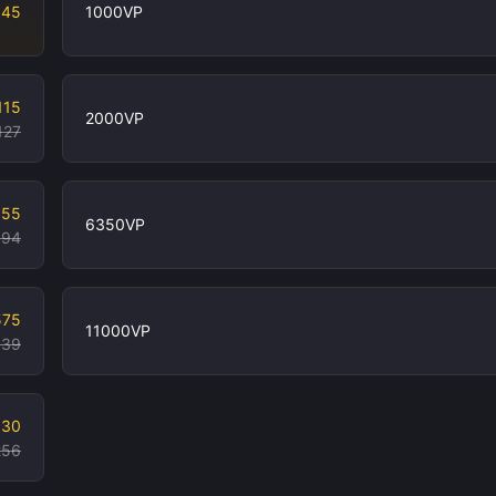
 45
1000VP
115
2000VP
127
355
6350VP
394
575
11000VP
639
130
256