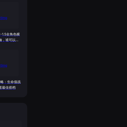
2-1.5全角色横
抽，谁可以
攻略：生命值战
诺最佳搭档