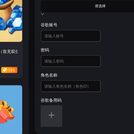
请选择
谷歌账号
密码
石（首充双倍）
0
-15%
角色名称
谷歌备用码