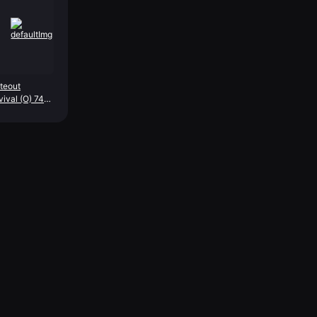
teout
vival (O) 7499
st Star