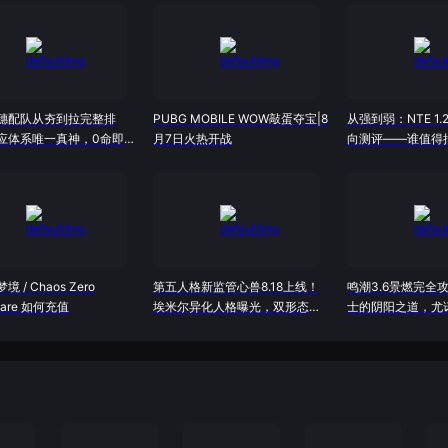
穗配队从夯到拉完整排
PUBG MOBILE WOW敲蛋夺宝|8
从强到弱：NTE 1.
应体系唯一真神，0命即是
月7日火热开战
向测评——谁值得
跳？
 / Chaos Zero
第五人格新监管心兽8.18上线！
鸣潮3.6景燃完全
mare 如何充值
埃米尔异化人格曝光，双形态机
士的阴阳之道，尤
制首度公开