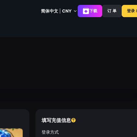
简体中文
|
CNY
下载
订 单
登录 
填写充值信息
登录方式