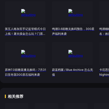
第五人格加页手记监管模式今日
鸣潮3.6前瞻兑换码预告，300星
鸣潮穗
上线！屠夫摸金怎么玩？门票机
声福利来袭
名：效
制详解
完全体
原神7.0前瞻直播兑换码：7月31
蔚蓝档案 / Blue Archive 怎么充
卡厄思梦境
日至冬国300原石福利来袭
值
Night
相关推荐