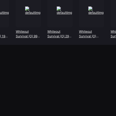
Whiteout
Whiteout
Whiteout
Whi
O) 1999
Survival (O) 999
Survival (O) 299
Survival (O)
Sur
Frost Star
Frost Star
4999 Frost Star
Fro