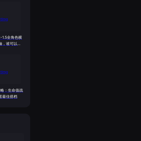
2-1.5全角色横
抽，谁可以
攻略：生命值战
诺最佳搭档