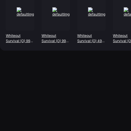
Whiteout
Whiteout
Whiteout
Whiteout
Survival (O) 99
Survival (O) 9999
Survival (O) 499
Survival (
Frost Star
Frost Star
Frost Star
Frost Star