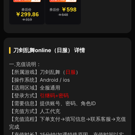
￥598
券后价
券后价
￥299.86
￥648
￥319
刀剑乱舞online（日服）
详情
一.充值说明：
【所属游戏】刀剑乱舞（
日服
）
【操作系统】Android / ios
【适用区域】全服通用
【登录方式】
引继码+密码
【需要信息】提供账号、密码、角色ID
【充值方式】人工代充
【充值流程】下单支付→填写信息→联系客服→充值
完成
【充值时长】15分钟(如遇特殊原因，充值时间以实