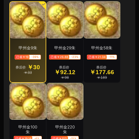
甲州金9朱
甲州金29朱
甲州金58朱
已省￥19
-39%
已省￥26.88
-23%
已省￥21.34
-11%
￥30
券后价
券后价
券后价
￥92.12
￥177.66
￥33
￥98
￥189
甲州金100
甲州金220
朱
朱
已省￥19.14
-6%
已省￥102
-15%