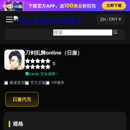
CNY
￥
ZH
/
刀剑乱舞online（日服）
5
Kardz 安全保障
极速发货
官方正版
VIP服务
日服代充
规格