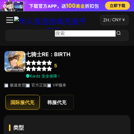
CNY
￥
ZH
/
七骑士RE：BIRTH
5
Kardz 安全保障
极速发货
官方正版
VIP服务
国际服代充
韩服代充
类型