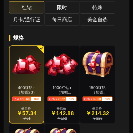
红钻
限时
特殊
月卡/通行证
每日商店
美金自选
规格
400红钻+
1000红钻+
1500红钻
（加赠20）
（加赠
（加赠
100）
200）
已省￥10.66
-16%
已省￥26.12
-16%
已省￥39.68
-16%
券后价
券后价
券后价
￥57.34
￥142.88
￥214.32
￥61
￥152
￥228