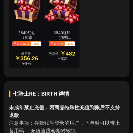
2640红钻
3640红钻
（加赠
（加赠
420）
720）
已省￥66.74
-16%
已省￥110
-19%
￥482
券后价
券后价
￥356.26
￥532
￥379
七骑士RE：BIRTH
详情
未成年禁止充值，因商品特殊性充值到账后不支持
退款
注意事项：谷歌账号登录的用户，下单时可以带上
备用码 ，充值速度会相对较快