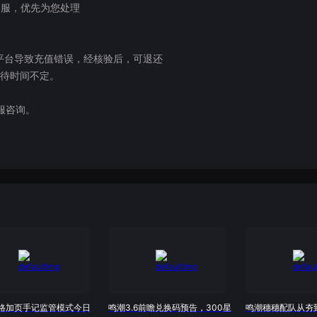
客服，优先为您处理
平台导致充值错误，经核验后，可退还
等待时间不定。
服咨询。
格加页手记监管模式今日
鸣潮3.6前瞻兑换码预告，300星
鸣潮穗穗配队从夯