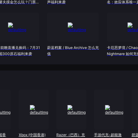
屠夫摸金怎么玩？门票机
声福利来袭
名：效应体系唯一
完全体
0前瞻直播兑换码：7月31
蔚蓝档案 / Blue Archive 怎么充
卡厄思梦境 / Chaos
国300原石福利来袭
值
Nightmare 如何
中国香
Xbox (中国香港)
Razer（巴西）充
手游代充-超能激
碧