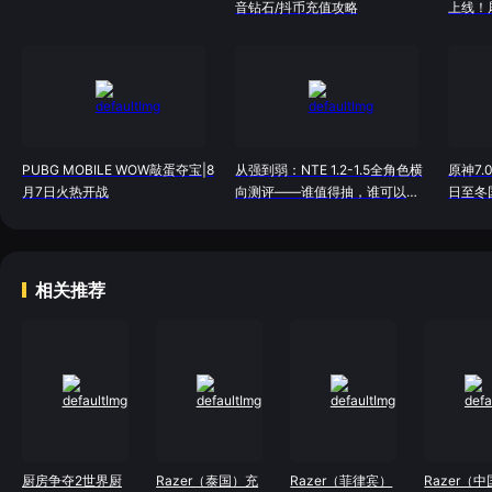
音钻石/抖币充值攻略
上线！
制详解
PUBG MOBILE WOW敲蛋夺宝|8
从强到弱：NTE 1.2-1.5全角色横
原神7.
月7日火热开战
向测评——谁值得抽，谁可以
日至冬
跳？
相关推荐
厨房争夺2世界厨
Razer（泰国）充
Razer（菲律宾）
Razer（