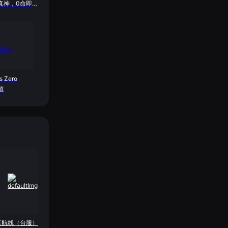
真神，0命即是
 Zero
充值
蓝航线（台服）