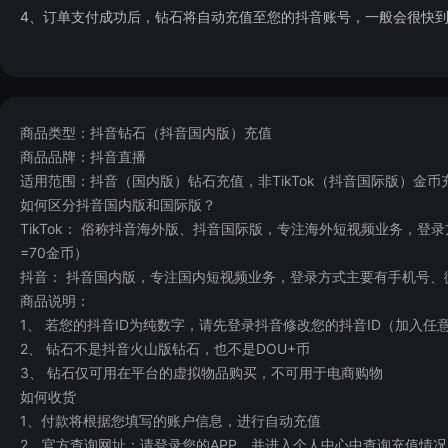
4、订单支付成功后，钻石将自动充值至您的抖音账号，一般会很快
商品类型：抖音钻石（抖音国内版）充值
商品品牌：抖音直播
适用范围：抖音（国内版）钻石充值，非TikTok（抖音国际版）金币
如何区分抖音国内版和国际版？
TikTok： 俗称抖音海外版、抖音国际版，专注海外短视频业务，登录方式
=70金币）
抖音： 抖音国内版，专注国内短视频业务，登录方式主要有手机号、微
商品说明：
1、 若您的抖音ID为纯数字，请先登录抖音修改您的抖音ID（加入
2、 钻石不是抖音火山版钻石，也不是DOU+币
3、 钻石仅可用在平台的虚拟物品购买，不可用于电商购物
如何收货
1、付款将根据您填写的账户信息，进行自动充值
2、官方查询网址：请登录您的APP，并进入个人中心中查询充值情况