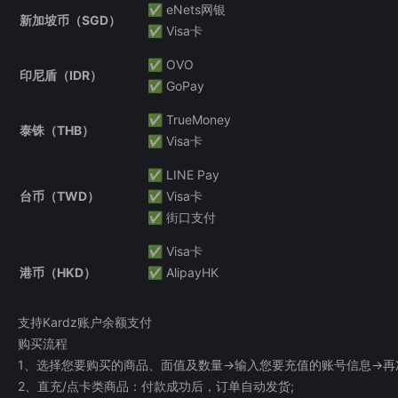
✅ eNets网银
新加坡币（SGD）
✅ Visa卡
✅ OVO
印尼盾（IDR）
✅ GoPay
✅ TrueMoney
泰铢（THB）
✅ Visa卡
✅ LINE Pay
台币（TWD）
✅ Visa卡
✅ 街口支付
✅ Visa卡
港币（HKD）
✅ AlipayHK
支持Kardz账户余额支付
购买流程
1、选择您要购买的商品、面值及数量->输入您要充值的账号信息->
2、直充/点卡类商品：付款成功后，订单自动发货;