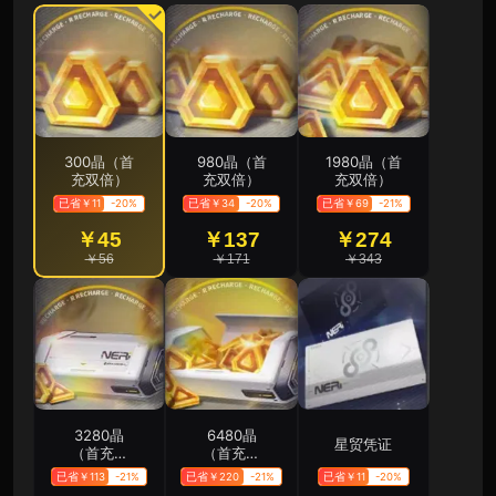
300晶（首
980晶（首
1980晶（首
充双倍）
充双倍）
充双倍）
已省￥11
-20%
已省￥34
-20%
已省￥69
-21%
￥45
￥137
￥274
￥56
￥171
￥343
3280晶
6480晶
星贸凭证
（首充双
（首充双
倍）
倍）
已省￥113
-21%
已省￥220
-21%
已省￥11
-20%