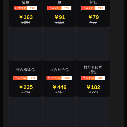
建包
包
材包
已省￥41
-21%
已省￥23
-21%
已省￥20
-21%
￥163
￥91
￥79
￥204
￥114
￥99
技能升级周
複合構建包
混合抽卡包
禮包
已省￥59
-21%
已省￥112
-20%
已省￥46
-21%
￥235
￥449
￥182
￥294
￥561
￥228