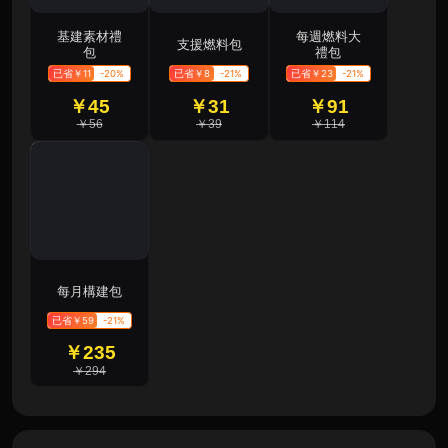
基建素材禮
每週燃料大
支援燃料包
包
禮包
已省￥11
-20%
已省￥8
-21%
已省￥23
-21%
￥45
￥31
￥91
￥56
￥39
￥114
每月構建包
已省￥59
-21%
￥235
￥294