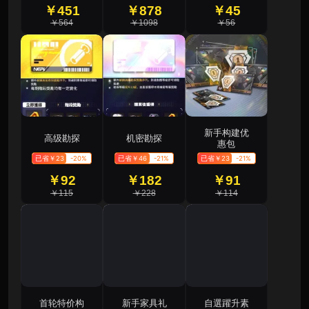
￥451
￥878
￥45
￥564
￥1098
￥56
新手构建优
高级勘探
机密勘探
惠包
已省￥23
-20%
已省￥46
-21%
已省￥23
-21%
￥92
￥182
￥91
￥115
￥228
￥114
首轮特价构
新手家具礼
自選躍升素