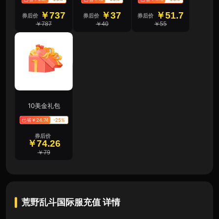
￥737
￥37
￥51.7
券后价
券后价
券后价
￥787
￥40
￥55
10美金礼包
已省￥24.74
-25%
券后价
￥74.26
￥79
荒野乱斗国际服充值
详情