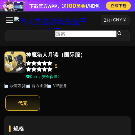
CNY
￥
ZH
/
神魔猎人月读（国际服）
5
Kardz 安全保障
极速发货
官方正版
VIP服务
代充
规格