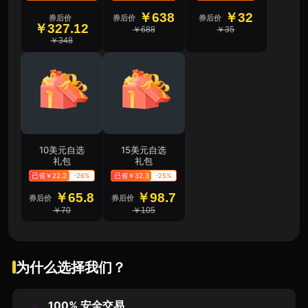
￥638
￥32
券后价
券后价
券后价
￥327.12
￥688
￥35
￥348
10美元自选
15美元自选
礼包
礼包
已省￥22.2
-26%
已省￥32.3
-25%
￥65.8
￥98.7
券后价
券后价
￥70
￥105
为什么选择我们？
100% 安全交易