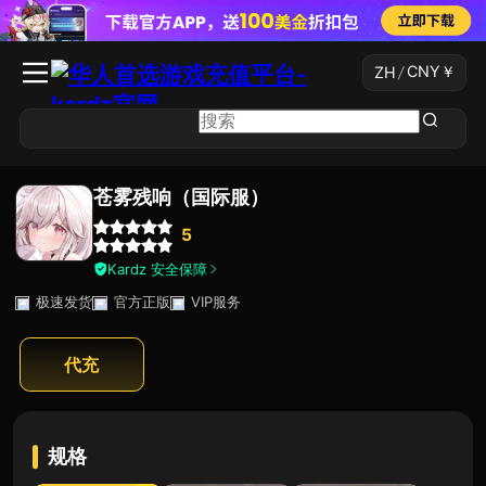
CNY
￥
ZH
/
苍雾残响（国际服）
5
Kardz 安全保障
极速发货
官方正版
VIP服务
代充
规格