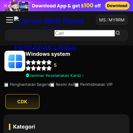
MS
/
MYR
RM
Windows system
5
Jaminan Keselamatan Kardz
Penghantaran Segera
Resmi Asli
Perkhidmatan VIP
CDK
Kategori