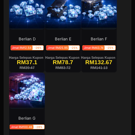
Berlian D
Berlian E
Berlian F
Jimat RM12.54
-26%
Jimat RM25.95
-25%
Jimat RM43.74
-25%
Harga Selepas Kupon
Harga Selepas Kupon
Harga Selepas Kupon
RM37.1
RM78.7
RM132.67
RM39.47
RM83.72
RM141.13
Berlian G
Jimat RM100.46
-28%