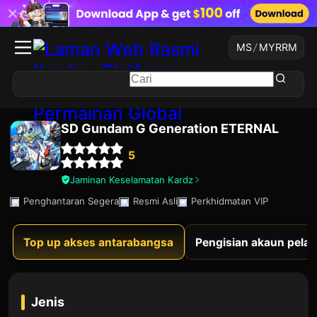
MS
/
MYR
RM
SD Gundam G Generation ETERNAL
5
Jaminan Keselamatan Kardz
Penghantaran Segera
Resmi Asli
Perkhidmatan VIP
Top up akses antarabangsa
Pengisian akaun pelay
Jenis