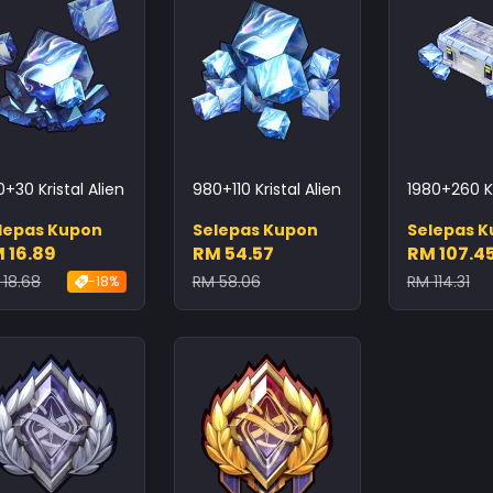
+30 Kristal Alien
980+110 Kristal Alien
1980+260 Kr
lepas Kupon
Selepas Kupon
Selepas 
 16.89
RM 54.57
RM 107.4
 18.68
RM 58.06
RM 114.31
-18%