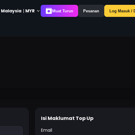
 Malaysia
|
MYR
Muat Turun
Pesanan
Log Masuk / D
Isi Maklumat Top Up
Email