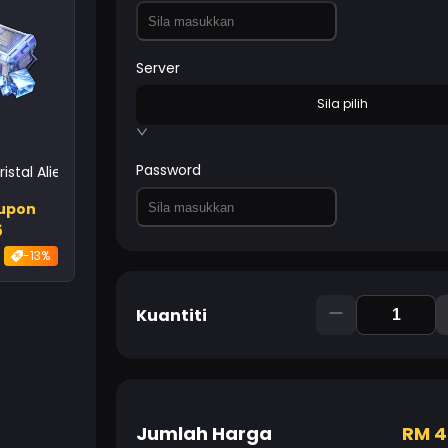
Server
Sila pilih
Password
istal Alien
Kupon
5
-13%
Kuantiti
Jumlah Harga
RM
4