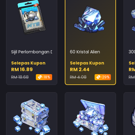
Sijil Perlombongan Dunia Lain
60 Kristal Alien
300
Selepas Kupon
Selepas Kupon
Se
RM 16.89
RM 2.44
RM
RM 18.68
RM 4.08
RM
-18%
-29%