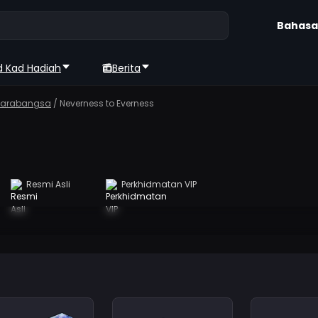
Bahasa
d Kad Hadiah
Berita
ntarabangsa
/
Neverness to Everness
Resmi Asli
Perkhidmatan VIP