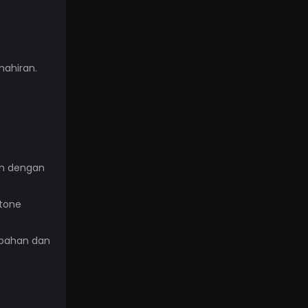
mahiran.
kan dengan
stone
mbahan dan