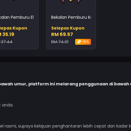
kalan Pemburu Elit
Bekalan Pemburu Kehormatan
lepas Kupon
Selepas Kupon
 35.19
RM 69.57
 37.44
RM 74.01
-16%
 bawah umur, platform ini melarang penggunaan di bawah
?
t anda.
l rasmi, supaya kelajuan penghantaran lebih cepat dan kadar 