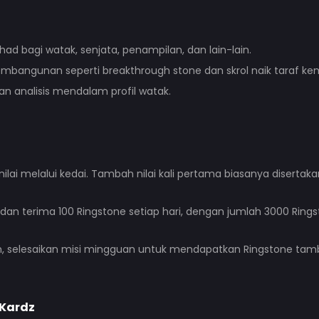
ad bagi watak, senjata, penampilan, dan lain-lain.
mbangunan seperti breakthrough stone dan skrol naik taraf ke
n analisis mendalam profil watak.
nilai melalui kedai. Tambah nilai kali pertama biasanya diserta
 dan terima 100 Ringstone setiap hari, dengan jumlah 3000 Ring
m, selesaikan misi mingguan untuk mendapatkan Ringstone ta
Kardz