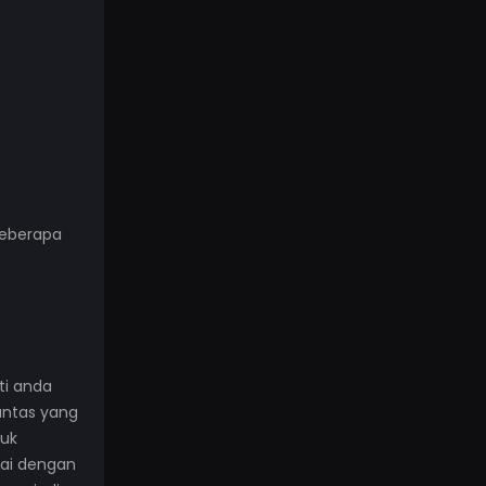
beberapa
ti anda
antas yang
tuk
uai dengan