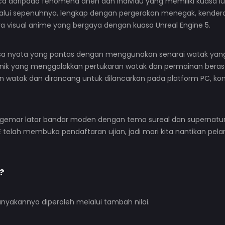
 daripada fenomena aneh dan individu yang memiliki kuasa lua
alui sepenuhnya, lengkap dengan pergerakan menegak, kender
 visual anime yang bergaya dengan kuasa Unreal Engine 5.
 nyata yang pantas dengan menggunakan senarai watak yang
nik yang menggalakkan pertukaran watak dan permainan bera
atak dan dirancang untuk dilancarkan pada platform PC, kon
h gemar latar bandar moden dengan tema sureal dan supernatur
elah membuka pendaftaran ujian, jadi mari kita nantikan pel
?
yakannya diperoleh melalui tambah nilai.