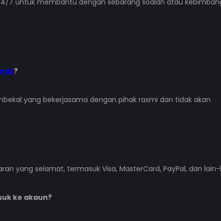
 24/7 untuk membantu dengan sebarang soalan atau kebimbang
ardz
?
embekal yang bekerjasama dengan pihak rasmi dan tidak akan
n yang selamat, termasuk Visa, MasterCard, PayPal, dan lain-l
suk ke akaun?