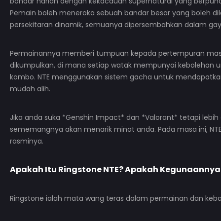
bandar harian dengan kekacauan supernatural yang berpunca
Pemain boleh meneroka sebuah bandar besar yang boleh dil
persekitaran dinamik, semuanya dipersembahkan dalam gaya
Permainannya memberi tumpuan kepada pertempuran masa
dikumpulkan, di mana setiap watak mempunyai kebolehan u
kombo. NTE menggunakan sistem gacha untuk mendapatkan w
mudah alih.
Jika anda suka *Genshin Impact* dan *Valorant* tetapi lebi
sememangnya akan menarik minat anda. Pada masa ini, NTE t
rasminya.
Apakah Itu
Ringstone NTE
? Apakah Kegunaannya
Ringstone ialah mata wang teras dalam permainan dan keban