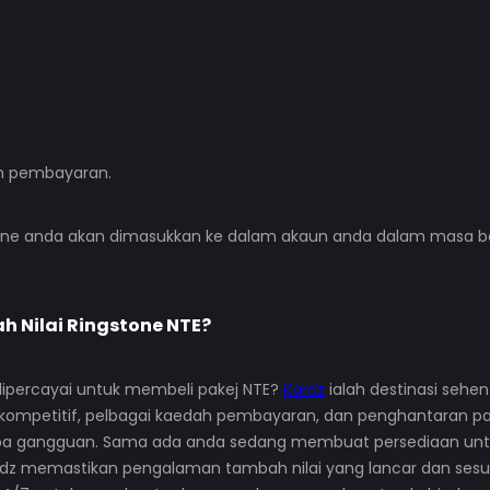
an pembayaran.
gstone anda akan dimasukkan ke dalam akaun anda dalam masa 
h Nilai
Ringstone NTE
?
dipercayai untuk membeli pakej NTE?
Kardz
ialah destinasi sehen
ompetitif, pelbagai kaedah pembayaran, dan penghantaran p
anpa gangguan. Sama ada anda sedang membuat persediaan un
ardz memastikan pengalaman tambah nilai yang lancar dan ses