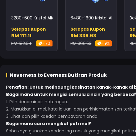
3280+600 Kristal Alien
6480+1600 Kristal Alien
Be
Selepas Kupon
Selepas Kupon
Se
RM 171.11
RM 336.63
RM
RM 182.04
RM 366.53
RM
-17%
-19%
Neverness to Everness
Butiran Produk
Penafian: Untuk melindungi kesihatan kanak-kanak di
Bagaimana untuk mengisi semula cincin yang berbeza
1. Pilih denominasi heterogen.
2. Masukkan e-mel, kata laluan, dan perkhidmatan zon terika
3. Lihat dan pilih kaedah pembayaran anda.
Bagaimana cara mengikat peti mel?
Sebaiknya gunakan kaedah log masuk yang mengikat peti me