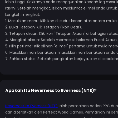
lebih tinggi. Sekiranya anda menggunakan kaedah log masuk 
rasmi. Setelah mengikat, isikan maklumat e-mel anda untu
Langkah mengikat:
1. Masukkan menu: Klik ikon di sudut kanan atas antara muk
2. Buka Tetapan: Klik Tetapan (Ikon Gear).
3. Tetapan akaun: Klik ikon "Tetapan Akaun" di bahagian atas
4. Mengikat akaun: Setelah memasuki halaman Pusat Akaun, k
5. Pilih peti mel: Klik pilihan "e-mel" pertama untuk mula men
6. Masukkan nombor akaun: masukkan nombor akaun anda dan
7. Sahkan status: Setelah pengikatan berjaya, ikon di sebel
Apakah Itu
Neverness to Everness (NTE)
?
Neverness to Everness (NTE)
ialah permainan action RPG dun
dan diterbitkan oleh Perfect World Games. Permainan ini 