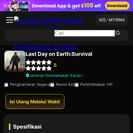
MS
/
MYR
RM
Last Day on Earth:Survival
5
Jaminan Keselamatan Kardz
Penghantaran Segera
Resmi Asli
Perkhidmatan VIP
Isi Ulang Melalui Wakil
Spesifikasi