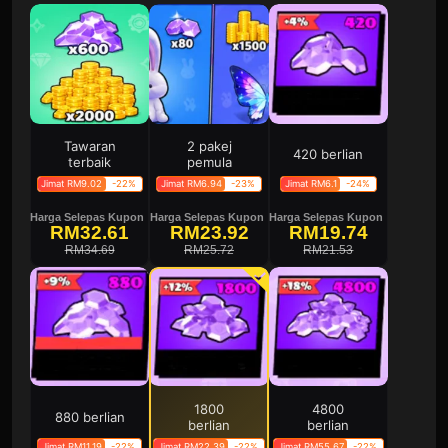
Tawaran
2 pakej
420 berlian
terbaik
pemula
Jimat RM9.02
-22%
Jimat RM6.94
-23%
Jimat RM6.1
-24%
Harga Selepas Kupon
Harga Selepas Kupon
Harga Selepas Kupon
RM32.61
RM23.92
RM19.74
RM34.69
RM25.72
RM21.53
1800
4800
880 berlian
berlian
berlian
Jimat RM11.19
-22%
Jimat RM22.39
-22%
Jimat RM55.67
-22%