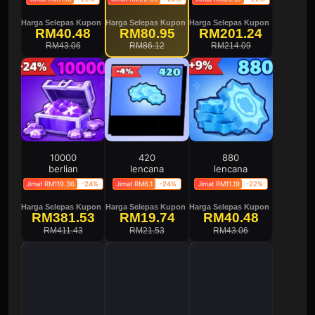
Harga Selepas Kupon
Harga Selepas Kupon
Harga Selepas Kupon
RM40.48
RM80.95
RM201.24
RM43.06
RM86.12
RM214.09
10000
420
880
berlian
lencana
lencana
Jimat RM119.36
-24%
Jimat RM6.1
-24%
Jimat RM11.19
-22%
Harga Selepas Kupon
Harga Selepas Kupon
Harga Selepas Kupon
RM381.53
RM19.74
RM40.48
RM411.43
RM21.53
RM43.06