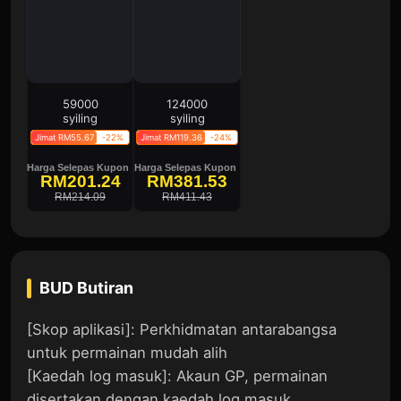
59000
124000
syiling
syiling
Jimat RM55.67
-22%
Jimat RM119.36
-24%
Harga Selepas Kupon
Harga Selepas Kupon
RM201.24
RM381.53
RM214.09
RM411.43
BUD
Butiran
[Skop aplikasi]: Perkhidmatan antarabangsa
untuk permainan mudah alih
[Kaedah log masuk]: Akaun GP, permainan
disertakan dengan kaedah log masuk