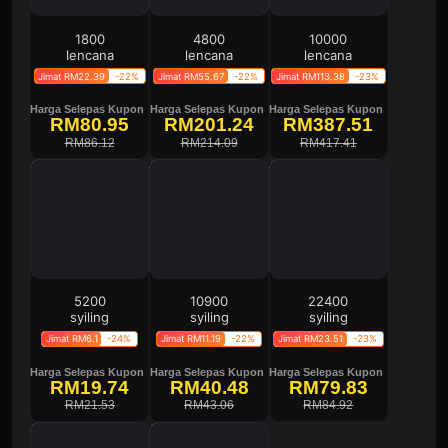
1800
4800
10000
lencana
lencana
lencana
Jimat RM22.39
-22%
Jimat RM55.67
-22%
Jimat RM113.38
-23%
Harga Selepas Kupon
Harga Selepas Kupon
Harga Selepas Kupon
RM80.95
RM201.24
RM387.51
RM86.12
RM214.09
RM417.41
5200
10900
22400
syiling
syiling
syiling
Jimat RM6.1
-24%
Jimat RM11.19
-22%
Jimat RM23.51
-23%
Harga Selepas Kupon
Harga Selepas Kupon
Harga Selepas Kupon
RM19.74
RM40.48
RM79.83
RM21.53
RM43.06
RM84.92