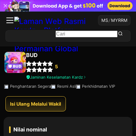
MS
/
MYR
RM
BUD
5
Jaminan Keselamatan Kardz
Penghantaran Segera
Resmi Asli
Perkhidmatan VIP
Isi Ulang Melalui Wakil
Nilai nominal